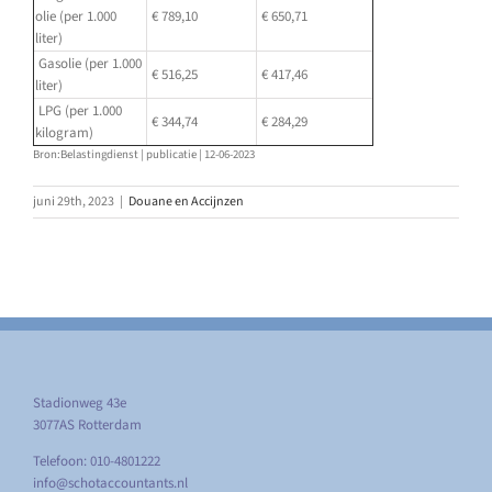
olie (per 1.000
€ 789,10
€ 650,71
liter)
Gasolie (per 1.000
€ 516,25
€ 417,46
liter)
LPG (per 1.000
€ 344,74
€ 284,29
kilogram)
Bron:Belastingdienst | publicatie | 12-06-2023
juni 29th, 2023
|
Douane en Accijnzen
Stadionweg 43e
3077AS Rotterdam
Telefoon: 010-4801222
info@schotaccountants.nl