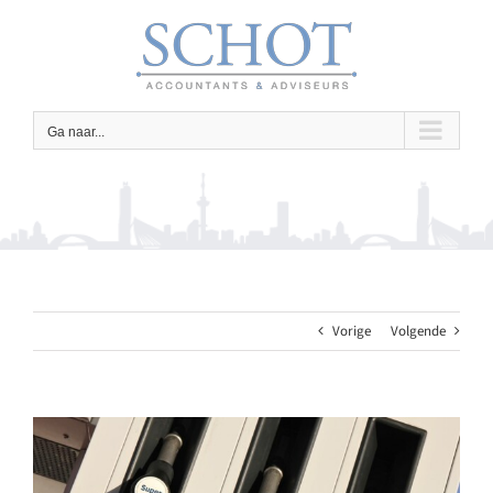
Ga
naar
inhoud
Ga naar...
Vorige
Volgende
Bekijk
grotere
afbeelding