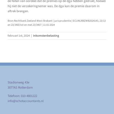
de feiten van oordeel dat de premies op de dga hebben gedrukt, hoewel
hij niet de verzekeringnemer was. De dga kan de premie daarom in
aftrek brengen.
Bron:Rechtbank Zeeland-West-Brabant | jurisprudentie | ECLINLRBZWB2024143, 23/13
en 23/3465 tot en met 23/3467 | 11-01-2024
februari 1st, 2024
|
Inkomstenbelasting
Stadionweg 43e
3077AS Rotterdam
Telefoon: 010-4801222
info@schotaccountants.nl