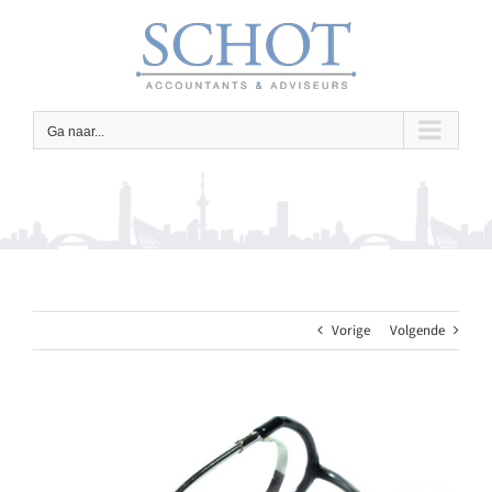
Ga
naar
inhoud
Ga naar...
Vorige
Volgende
Bekijk
grotere
afbeelding