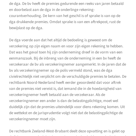
de dga. De bv heeft de premies gedurende een reeks van jaren betaald
en doorbelast aan de dga in de onderlinge rekening-
courantverhouding. De kern van het geschil is of sprake is van op de
dga drukkende premies. Omdat sprake is van een aftrekpost, rust de
bewijslast op de dga.
De dga voerde aan dat het altijd de bedoeling is geweest om de
verzekering op zijn eigen naam en voor zijn eigen rekening te hebben.
Dat was het geval toen hij zijn onderneming dreef in de vorm van een
eenmanszaak. Bij de inbreng van de onderneming in een bv heeft de
verzekeraar de bv als verzekeringnemer aangemerkt. In de jaren dat de
bv als verzekeringnemer op de polis vermeld stond, was de dga
civielrechtelijk niet verplicht om de verschuldigde premies te betalen. De
rechtbank Noord-Nederland heeft eerder geoordeeld dat voor aftrek
van de premies niet vereist is, dat iemand die in de hoedanigheid van
verzekeringnemer heeft betaald aan de verzekeraar. Als de
verzekeringnemer een ander is dan de belastingplichtige, moet wel
duidelijk zijn dat de premies uiteindelijk voor diens rekening komen. Uit
de wettekst en de jurisprudentie volgt niet dat de belastingplichtige de
verzekeringnemer moet zijn.
De rechtbank Zeeland-West-Brabant deelt deze opvatting en is gelet op