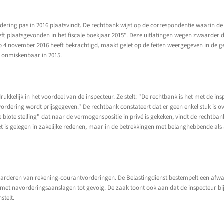
dering pas in 2016 plaatsvindt. De rechtbank wijst op de correspondentie waarin d
 heeft plaatsgevonden in het fiscale boekjaar 2015". Deze uitlatingen wegen zwaarde
t op 4 november 2016 heeft bekrachtigd, maakt gelet op de feiten weergegeven in d
s onmiskenbaar in 2015.
kkelijk in het voordeel van de inspecteur. Ze stelt: "De rechtbank is het met de i
ordering wordt prijsgegeven." De rechtbank constateert dat er geen enkel stuk is ov
e blote stelling" dat naar de vermogenspositie in privé is gekeken, vindt de rech
iet is gelegen in zakelijke redenen, maar in de betrekkingen met belanghebbende al
aarderen van rekening-courantvorderingen. De Belastingdienst bestempelt een afw
g, met navorderingsaanslagen tot gevolg. De zaak toont ook aan dat de inspecteur b
stelt.