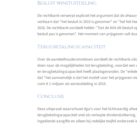
Besluit winstuitdeling
De rechtbank verwerpt expliciet het argument dat de afwaar
verklaart dat "het besluit in 2015 is genomen" en "het feit
2016. De rechtbank oordeelt helder: "Dat de AVA dit beslui
besluit pas is genomen". Het moment van prijsgeven valt du
Terugbetalingscapaciteit
Over de aandeelhoudersmotieven oordeelt de rechtbank uitdru
doen naar de mogelijkheden tot terugbetaling, voordat een v
en terugbetalingscapaciteit heeft plaatsgevonden. De "enkel
dat "het aannemelijk is dat het motief voor het prijsgeven n
ruim € 1 miljoen als winstuitdeling in 2015.
Conclusie
Deze uitspraak waarschuwt dga's voor het lichtvaardig afw
terugbetalingscapaciteit snel als verkapte dividenduitkerin
ingediende aangifte en alleen bij redelijke twijfel onderzoek in