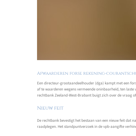
Afwaarderen forse rekening-courantschu
Een directeur-grootaandeelhouder (dga) kampt met een forse 
af te waarderen wegens vermeende oninbaarheid, ten laste v
rechtbank Zeeland-West-Brabant buigt zich over de vraag of
Nieuw feit
De rechtbank bevestigt het bestaan van een nieuw feit dat na
raadplegen. Het standpuntverzoek in de vpb-aangifte verhinde