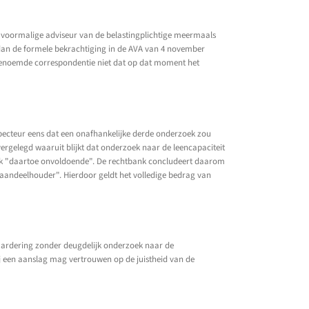
e voormalige adviseur van de belastingplichtige meermaals
r dan de formele bekrachtiging in de AVA van 4 november
e genoemde correspondentie niet dat op dat moment het
nspecteur eens dat een onafhankelijke derde onderzoek zou
ergelegd waaruit blijkt dat onderzoek naar de leencapaciteit
tbank "daartoe onvoldoende". De rechtbank concludeert daarom
s aandeelhouder". Hierdoor geldt het volledige bedrag van
aardering zonder deugdelijk onderzoek naar de
ij een aanslag mag vertrouwen op de juistheid van de