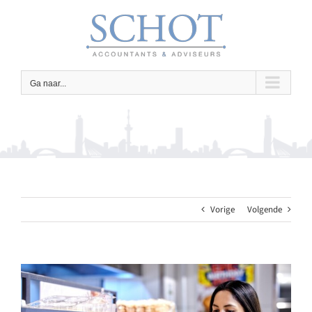
Ga
naar
inhoud
Ga naar...
Vorige
Volgende
Bekijk
grotere
afbeelding