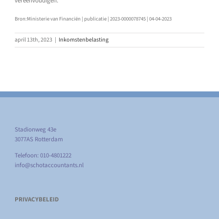
vereenvoudigen.
Bron:Ministerie van Financiën | publicatie | 2023-0000078745 | 04-04-2023
april 13th, 2023
|
Inkomstenbelasting
Stadionweg 43e
3077AS Rotterdam
Telefoon: 010-4801222
info@schotaccountants.nl
PRIVACYBELEID