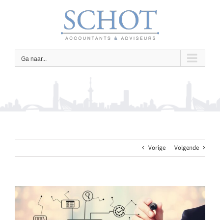
Ga
naar
inhoud
Ga naar...
Vorige
Volgende
Bekijk
grotere
afbeelding