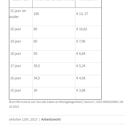
21 jaar en
100
€ 13, 27
ouder
20 jaar
80
€ 10,62
19 jaar
60
€ 7,96
18 jaar
50
€ 6,64
17 jaar
39,5
€ 5,24
16 jaar
34,5
€ 4,58
15 jaar
30
€ 3,98
Bron:Ministerie van Sociale Zaken en Werkgelegenheid | besluit | 2023-0000526966 | 08-
10-2023
oktober 12th, 2023
|
Arbeidsrecht