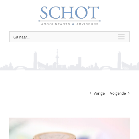
Ga
naar
inhoud
Ga naar...
Vorige
Volgende
Bekijk
grotere
afbeelding