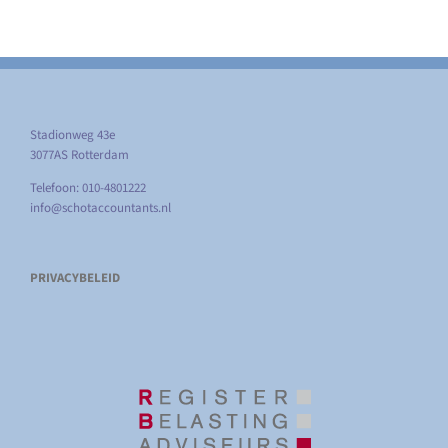
Stadionweg 43e
3077AS Rotterdam
Telefoon: 010-4801222
info@schotaccountants.nl
PRIVACYBELEID