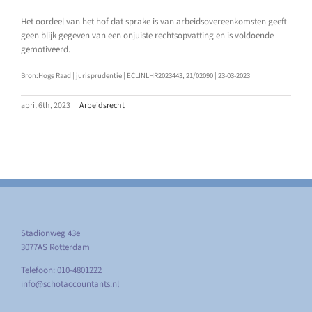
Het oordeel van het hof dat sprake is van arbeidsovereenkomsten geeft
geen blijk gegeven van een onjuiste rechtsopvatting en is voldoende
gemotiveerd.
Bron:Hoge Raad | jurisprudentie | ECLINLHR2023443, 21/02090 | 23-03-2023
april 6th, 2023
|
Arbeidsrecht
Stadionweg 43e
3077AS Rotterdam
Telefoon: 010-4801222
info@schotaccountants.nl