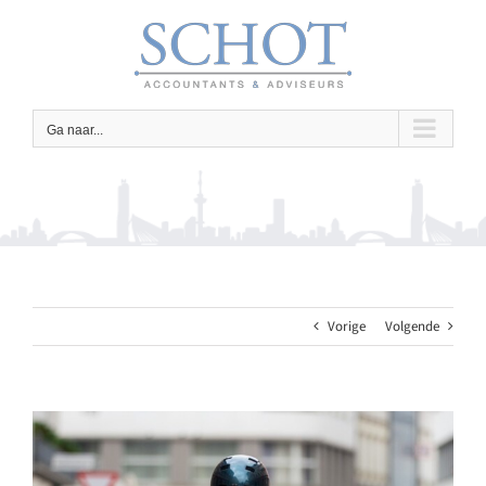
Ga
naar
inhoud
Ga naar...
Vorige
Volgende
Bekijk
grotere
afbeelding