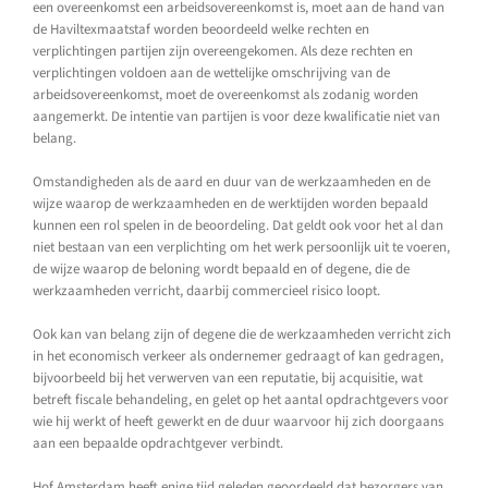
een overeenkomst een arbeidsovereenkomst is, moet aan de hand van
de Haviltexmaatstaf worden beoordeeld welke rechten en
verplichtingen partijen zijn overeengekomen. Als deze rechten en
verplichtingen voldoen aan de wettelijke omschrijving van de
arbeidsovereenkomst, moet de overeenkomst als zodanig worden
aangemerkt. De intentie van partijen is voor deze kwalificatie niet van
belang.
Omstandigheden als de aard en duur van de werkzaamheden en de
wijze waarop de werkzaamheden en de werktijden worden bepaald
kunnen een rol spelen in de beoordeling. Dat geldt ook voor het al dan
niet bestaan van een verplichting om het werk persoonlijk uit te voeren,
de wijze waarop de beloning wordt bepaald en of degene, die de
werkzaamheden verricht, daarbij commercieel risico loopt.
Ook kan van belang zijn of degene die de werkzaamheden verricht zich
in het economisch verkeer als ondernemer gedraagt of kan gedragen,
bijvoorbeeld bij het verwerven van een reputatie, bij acquisitie, wat
betreft fiscale behandeling, en gelet op het aantal opdrachtgevers voor
wie hij werkt of heeft gewerkt en de duur waarvoor hij zich doorgaans
aan een bepaalde opdrachtgever verbindt.
Hof Amsterdam heeft enige tijd geleden geoordeeld dat bezorgers van