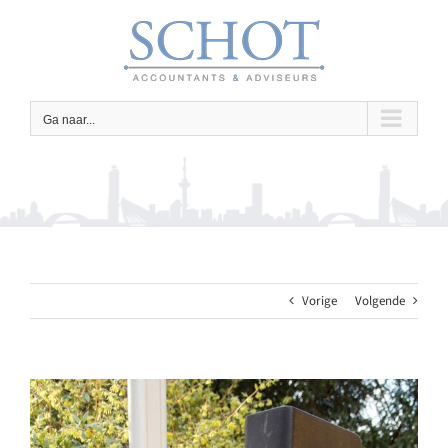
Ga
naar
inhoud
Ga naar...
Vorige
Volgende
Bekijk
grotere
afbeelding