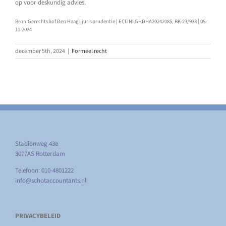
op voor deskundig advies.
Bron:Gerechtshof Den Haag | jurisprudentie | ECLINLGHDHA20242085, BK-23/933 | 05-
11-2024
december 5th, 2024
|
Formeel recht
Stadionweg 43e
3077AS Rotterdam
Telefoon: 010-4801222
info@schotaccountants.nl
PRIVACYBELEID