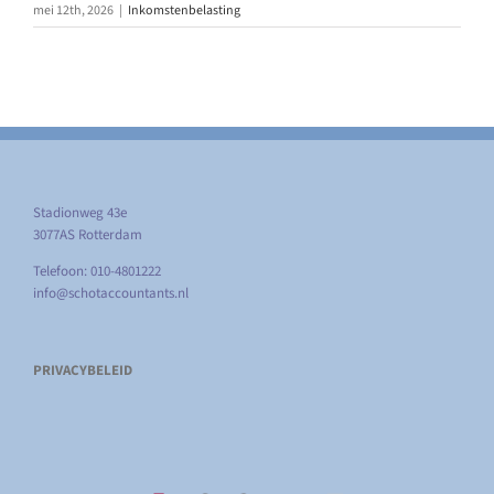
mei 12th, 2026
|
Inkomstenbelasting
Stadionweg 43e
3077AS Rotterdam
Telefoon: 010-4801222
info@schotaccountants.nl
PRIVACYBELEID