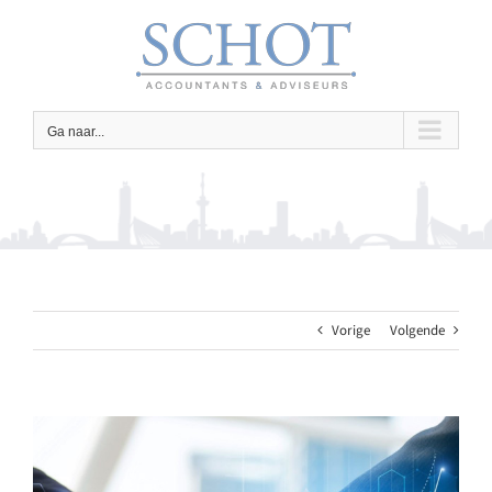
Ga
naar
inhoud
Ga naar...
Vorige
Volgende
Bekijk
grotere
afbeelding