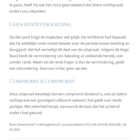
te gaan, heeft hij ook het risico geaccepteerd dat latere rechtspraak
anders zou uitpakken.
Geen rentevergoeding
Op één punt krijgt de inspecteur wel gelijk. De rechtbank had bepaald
dat hij wettelijke rente moest betalen over de periode tussen betaling en
teruggaaf. Het hof vernietigt dit deel van de uitspraak. Volgens de Hoge
Raad biedt de vermindering van belasting al voldoende herstel, ook
zonder rente. Alleen als de rente hoger is dan de vermindering, geldt
een uitzondering. Daarvan is hier geen sprake.
Compromis is compromis
Deze uitspraak bevestigt dat een compromis bindend is, ook als latere
rechtspraak een gunstigere uitkomst oplevert. Dat geldt voor beide
partijen. Wie zekerheid koopt, aanvaardt de kans dat het achteraf
anders had gekund.
Bron:Gerechtshof ‘s-Hertogenbosch | jurisprudentie | ECLI:NL:GHSHE:2026:805 | 24-
03-2026