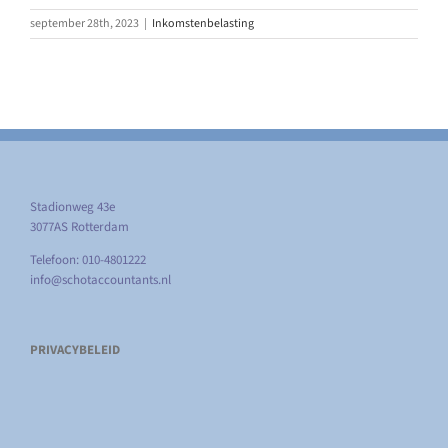
september 28th, 2023
|
Inkomstenbelasting
Stadionweg 43e
3077AS Rotterdam
Telefoon: 010-4801222
info@schotaccountants.nl
PRIVACYBELEID