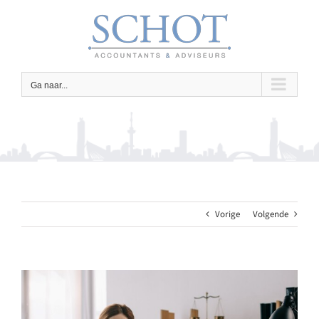
Ga
naar
inhoud
Ga naar...
Vorige
Volgende
Bekijk
grotere
afbeelding