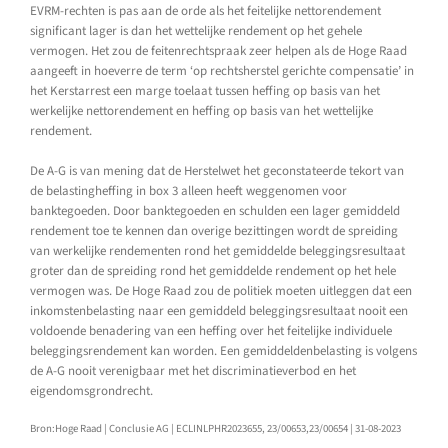
EVRM-rechten is pas aan de orde als het feitelijke nettorendement
significant lager is dan het wettelijke rendement op het gehele
vermogen. Het zou de feitenrechtspraak zeer helpen als de Hoge Raad
aangeeft in hoeverre de term ‘op rechtsherstel gerichte compensatie’ in
het Kerstarrest een marge toelaat tussen heffing op basis van het
werkelijke nettorendement en heffing op basis van het wettelijke
rendement.
De A-G is van mening dat de Herstelwet het geconstateerde tekort van
de belastingheffing in box 3 alleen heeft weggenomen voor
banktegoeden. Door banktegoeden en schulden een lager gemiddeld
rendement toe te kennen dan overige bezittingen wordt de spreiding
van werkelijke rendementen rond het gemiddelde beleggingsresultaat
groter dan de spreiding rond het gemiddelde rendement op het hele
vermogen was. De Hoge Raad zou de politiek moeten uitleggen dat een
inkomstenbelasting naar een gemiddeld beleggingsresultaat nooit een
voldoende benadering van een heffing over het feitelijke individuele
beleggingsrendement kan worden. Een gemiddeldenbelasting is volgens
de A-G nooit verenigbaar met het discriminatieverbod en het
eigendomsgrondrecht.
Bron:Hoge Raad | Conclusie AG | ECLINLPHR2023655, 23/00653,23/00654 | 31-08-2023