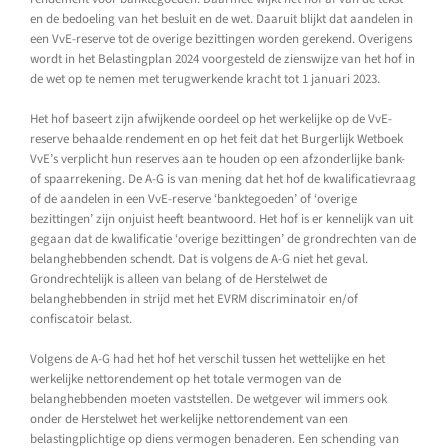
en de bedoeling van het besluit en de wet. Daaruit blijkt dat aandelen in
een VvE-reserve tot de overige bezittingen worden gerekend. Overigens
wordt in het Belastingplan 2024 voorgesteld de zienswijze van het hof in
de wet op te nemen met terugwerkende kracht tot 1 januari 2023.
Het hof baseert zijn afwijkende oordeel op het werkelijke op de VvE-
reserve behaalde rendement en op het feit dat het Burgerlijk Wetboek
VvE’s verplicht hun reserves aan te houden op een afzonderlijke bank-
of spaarrekening. De A-G is van mening dat het hof de kwalificatievraag
of de aandelen in een VvE-reserve ‘banktegoeden’ of ‘overige
bezittingen’ zijn onjuist heeft beantwoord. Het hof is er kennelijk van uit
gegaan dat de kwalificatie ‘overige bezittingen’ de grondrechten van de
belanghebbenden schendt. Dat is volgens de A-G niet het geval.
Grondrechtelijk is alleen van belang of de Herstelwet de
belanghebbenden in strijd met het EVRM discriminatoir en/of
confiscatoir belast.
Volgens de A-G had het hof het verschil tussen het wettelijke en het
werkelijke nettorendement op het totale vermogen van de
belanghebbenden moeten vaststellen. De wetgever wil immers ook
onder de Herstelwet het werkelijke nettorendement van een
belastingplichtige op diens vermogen benaderen. Een schending van