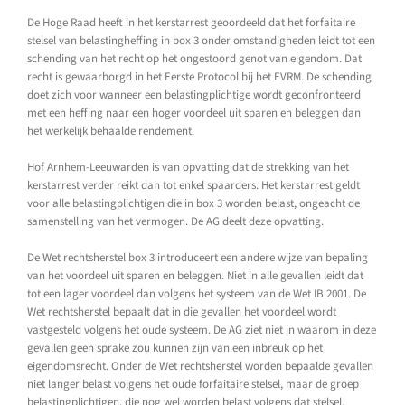
De Hoge Raad heeft in het kerstarrest geoordeeld dat het forfaitaire
stelsel van belastingheffing in box 3 onder omstandigheden leidt tot een
schending van het recht op het ongestoord genot van eigendom. Dat
recht is gewaarborgd in het Eerste Protocol bij het EVRM. De schending
doet zich voor wanneer een belastingplichtige wordt geconfronteerd
met een heffing naar een hoger voordeel uit sparen en beleggen dan
het werkelijk behaalde rendement.
Hof Arnhem-Leeuwarden is van opvatting dat de strekking van het
kerstarrest verder reikt dan tot enkel spaarders. Het kerstarrest geldt
voor alle belastingplichtigen die in box 3 worden belast, ongeacht de
samenstelling van het vermogen. De AG deelt deze opvatting.
De Wet rechtsherstel box 3 introduceert een andere wijze van bepaling
van het voordeel uit sparen en beleggen. Niet in alle gevallen leidt dat
tot een lager voordeel dan volgens het systeem van de Wet IB 2001. De
Wet rechtsherstel bepaalt dat in die gevallen het voordeel wordt
vastgesteld volgens het oude systeem. De AG ziet niet in waarom in deze
gevallen geen sprake zou kunnen zijn van een inbreuk op het
eigendomsrecht. Onder de Wet rechtsherstel worden bepaalde gevallen
niet langer belast volgens het oude forfaitaire stelsel, maar de groep
belastingplichtigen, die nog wel worden belast volgens dat stelsel,