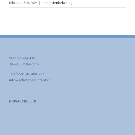
februari 15th, 2024
|
Inkomstenbelasting
Stadionweg 43e
3077AS Rotterdam
Telefoon: 010-4801222
info@schotaccountants.nl
PRIVACYBELEID