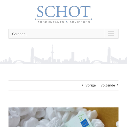
Ga
naar
inhoud
Ga naar...
Vorige
Volgende
Bekijk
grotere
afbeelding