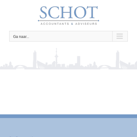
Ga
naar
inhoud
Ga naar...