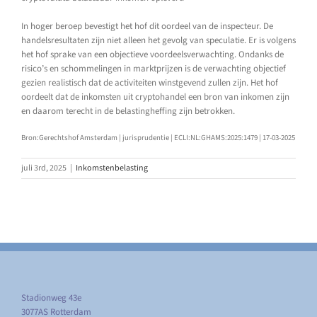
In hoger beroep bevestigt het hof dit oordeel van de inspecteur. De
handelsresultaten zijn niet alleen het gevolg van speculatie. Er is volgens
het hof sprake van een objectieve voordeelsverwachting. Ondanks de
risico’s en schommelingen in marktprijzen is de verwachting objectief
gezien realistisch dat de activiteiten winstgevend zullen zijn. Het hof
oordeelt dat de inkomsten uit cryptohandel een bron van inkomen zijn
en daarom terecht in de belastingheffing zijn betrokken.
Bron:Gerechtshof Amsterdam | jurisprudentie | ECLI:NL:GHAMS:2025:1479 | 17-03-2025
juli 3rd, 2025
|
Inkomstenbelasting
Stadionweg 43e
3077AS Rotterdam