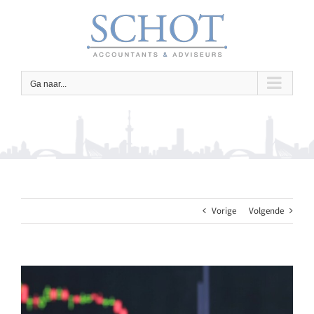
Ga
naar
inhoud
Ga naar...
Vorige
Volgende
Bekijk
grotere
afbeelding