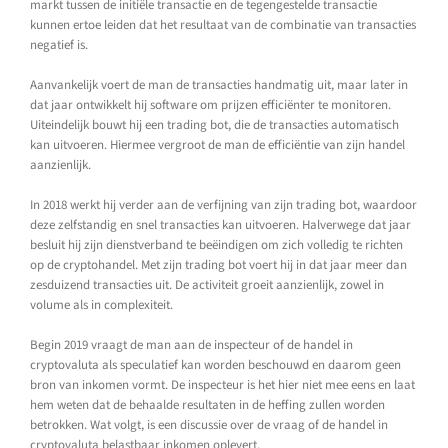
markt tussen de initiële transactie en de tegengestelde transactie
kunnen ertoe leiden dat het resultaat van de combinatie van transacties
negatief is.
Aanvankelijk voert de man de transacties handmatig uit, maar later in
dat jaar ontwikkelt hij software om prijzen efficiënter te monitoren.
Uiteindelijk bouwt hij een trading bot, die de transacties automatisch
kan uitvoeren. Hiermee vergroot de man de efficiëntie van zijn handel
aanzienlijk.
In 2018 werkt hij verder aan de verfijning van zijn trading bot, waardoor
deze zelfstandig en snel transacties kan uitvoeren. Halverwege dat jaar
besluit hij zijn dienstverband te beëindigen om zich volledig te richten
op de cryptohandel. Met zijn trading bot voert hij in dat jaar meer dan
zesduizend transacties uit. De activiteit groeit aanzienlijk, zowel in
volume als in complexiteit.
Begin 2019 vraagt de man aan de inspecteur of de handel in
cryptovaluta als speculatief kan worden beschouwd en daarom geen
bron van inkomen vormt. De inspecteur is het hier niet mee eens en laat
hem weten dat de behaalde resultaten in de heffing zullen worden
betrokken. Wat volgt, is een discussie over de vraag of de handel in
cryptovaluta belastbaar inkomen oplevert.