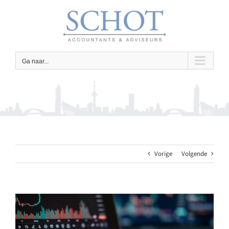
Ga
naar
inhoud
Ga naar...
Vorige
Volgende
Bekijk
grotere
afbeelding