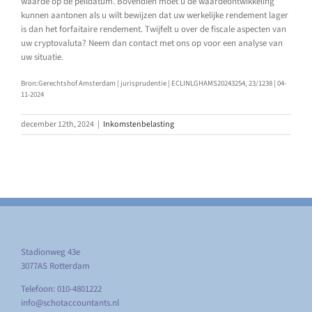
waarde op de peildatum. Bovendien moet u de waardeontwikkeling
kunnen aantonen als u wilt bewijzen dat uw werkelijke rendement lager
is dan het forfaitaire rendement. Twijfelt u over de fiscale aspecten van
uw cryptovaluta? Neem dan contact met ons op voor een analyse van
uw situatie.
Bron:Gerechtshof Amsterdam | jurisprudentie | ECLINLGHAMS20243254, 23/1238 | 04-
11-2024
december 12th, 2024
|
Inkomstenbelasting
Stadionweg 43e
3077AS Rotterdam
Telefoon: 010-4801222
info@schotaccountants.nl