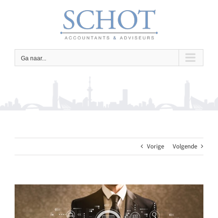
Ga
naar
inhoud
Ga naar...
Vorige
Volgende
Bekijk
grotere
afbeelding