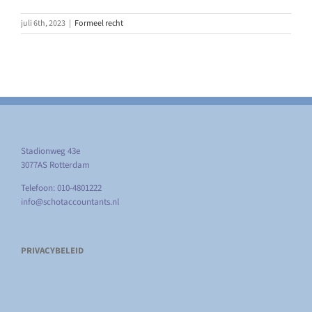
juli 6th, 2023
|
Formeel recht
Stadionweg 43e
3077AS Rotterdam
Telefoon: 010-4801222
info@schotaccountants.nl
PRIVACYBELEID