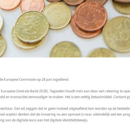
r de Europese Commissie op 28 juni ingediend.
de Europese Centrale Bank (ECB). Tegoeden houdt men aan door een rekening te openen
ld en transacties eenvoudiger te maken. Het is een wettig betaalmiddel. Contant g
meerbaar. Dat wil zeggen dat er geen invloed uitgeoefend kan worden op de bestedi
o. Veel sceptici denken dat de invoering nu een opmaat is naar uiteindelijk wel ee
 van de digitale euro aan het digitale identiteitsbewijs.