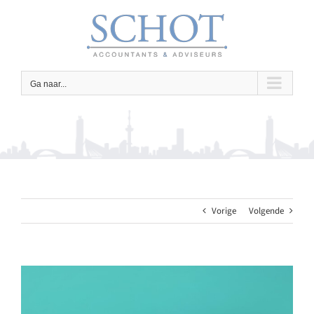
Ga
naar
inhoud
Ga naar...
Vorige
Volgende
Bekijk
grotere
afbeelding