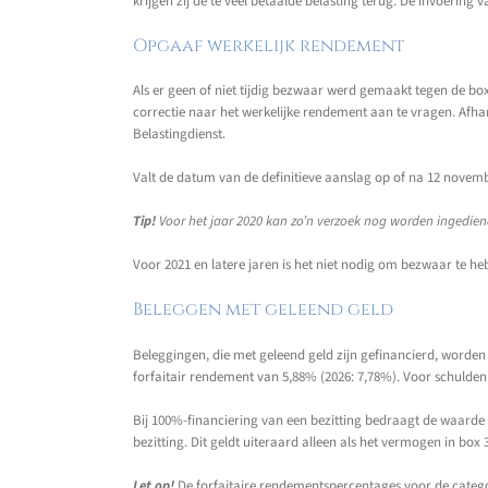
krijgen zij de te veel betaalde belasting terug. De invoering 
Opgaaf werkelijk rendement
Als er geen of niet tijdig bezwaar werd gemaakt tegen de box
correctie naar het werkelijke rendement aan te vragen. Afha
Belastingdienst.
Valt de datum van de definitieve aanslag op of na 12 novemb
Tip!
Voor het jaar 2020 kan zo’n verzoek nog worden ingedien
Voor 2021 en latere jaren is het niet nodig om bezwaar te 
Beleggen met geleend geld
Beleggingen, die met geleend geld zijn gefinancierd, worden
forfaitair rendement van 5,88% (2026: 7,78%). Voor schulden
Bij 100%-financiering van een bezitting bedraagt de waarde
bezitting. Dit geldt uiteraard alleen als het vermogen in box
Let op!
De forfaitaire rendementspercentages voor de catego