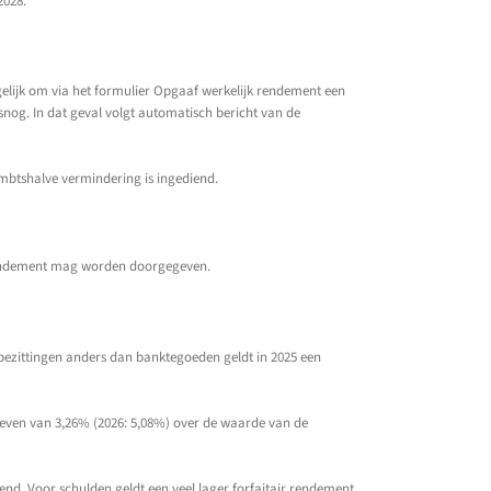
2028.
ogelijk om via het formulier Opgaaf werkelijk rendement een
nog. In dat geval volgt automatisch bericht van de
ambtshalve vermindering is ingediend.
e rendement mag worden doorgegeven.
 bezittingen anders dan banktegoeden geldt in 2025 een
geven van 3,26% (2026: 5,08%) over de waarde van de
d. Voor schulden geldt een veel lager forfaitair rendement