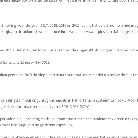
van een nieuw box 3-stelsel (op basis van het werkelijk rendement) schuift door naar 
 3-heffing voor de jaren 2017, 2018, 2019 en 2020, dan is het op dit moment niet m
nkelijk van de uitkomst van de procedure Massaal bezwaar plus kan dat mogelijk als
er 2021? Dan mag het formulier alleen worden ingevuld als tijdig een verzoek tot 
d tot en met 31 december 2025.
hebben gemaakt. De Belastingdienst stuurt automatisch een brief als het werkelijk
 belastingtechnisch ongunstig behandeld in het forfaitaire systeem van box 3. Voor
 geldt een forfaitair rendement van 2,62% (2026: 2,7%).
 per saldo nihil (bezitting = schuld), maar moet toch een rendement worden aange
 3 meer bedraagt dan de geldende vrijstelling.
rieën banktegoeden en schulden worden pas na afloop van het kalenderjaar bereken