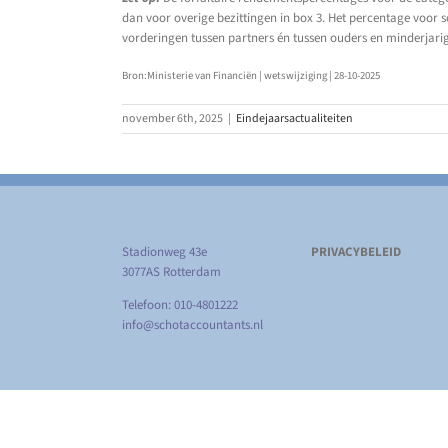
dan voor overige bezittingen in box 3. Het percentage voor 
vorderingen tussen partners én tussen ouders en minderjarig
Bron:Ministerie van Financiën | wetswijziging | 28-10-2025
november 6th, 2025
|
Eindejaarsactualiteiten
Stadionweg 43e
PRIVACYBELEID
3077AS Rotterdam
Telefoon: 010-4801222
info@schotaccountants.nl
Copyright
2026 Schot Accountants | Alle rechten voorbehouden 