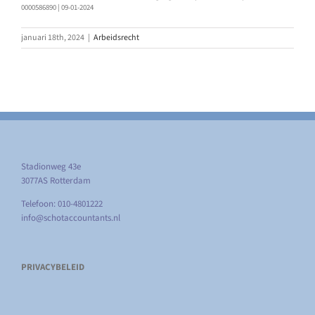
0000586890 | 09-01-2024
januari 18th, 2024
|
Arbeidsrecht
Stadionweg 43e
3077AS Rotterdam
Telefoon: 010-4801222
info@schotaccountants.nl
PRIVACYBELEID