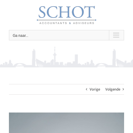
Ga
naar
inhoud
Ga naar...
Vorige
Volgende
Bekijk
grotere
afbeelding