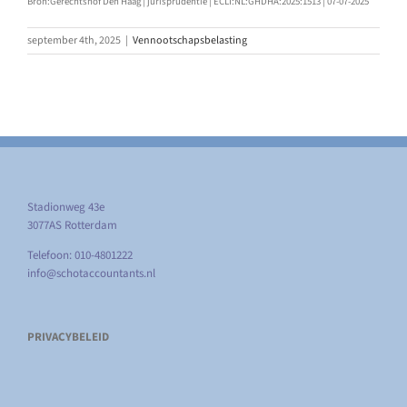
Bron:Gerechtshof Den Haag | jurisprudentie | ECLI:NL:GHDHA:2025:1513 | 07-07-2025
september 4th, 2025
|
Vennootschapsbelasting
Stadionweg 43e
3077AS Rotterdam
Telefoon: 010-4801222
info@schotaccountants.nl
PRIVACYBELEID