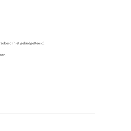
rsoberd (niet gebudgetteerd).
aan.