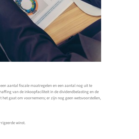
een aantal fiscale maatregelen en een aantal nog uit te
fing van de inkoopfaciliteit in de dividendbelasting en de
at het gaat om voornemens; er zijn nog geen wetsvoorstellen,
rigeerde winst.