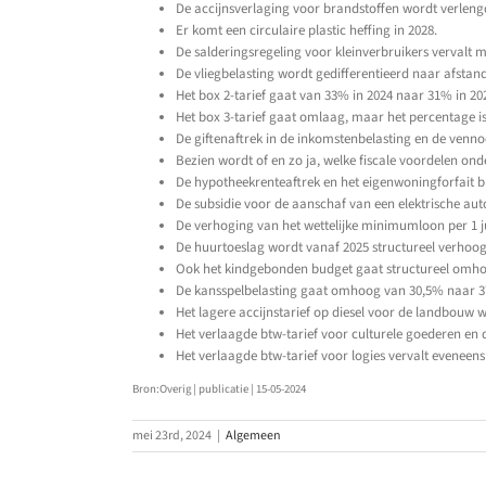
De accijnsverlaging voor brandstoffen wordt verlengd
Er komt een circulaire plastic heffing in 2028.
De salderingsregeling voor kleinverbruikers vervalt m
De vliegbelasting wordt gedifferentieerd naar afstand
Het box 2-tarief gaat van 33% in 2024 naar 31% in 20
Het box 3-tarief gaat omlaag, maar het percentage is
De giftenaftrek in de inkomstenbelasting en de venn
Bezien wordt of en zo ja, welke fiscale voordelen ond
De hypotheekrenteaftrek en het eigenwoningforfait b
De subsidie voor de aanschaf van een elektrische auto
De verhoging van het wettelijke minimumloon per 1 j
De huurtoeslag wordt vanaf 2025 structureel verhoog
Ook het kindgebonden budget gaat structureel omh
De kansspelbelasting gaat omhoog van 30,5% naar 3
Het lagere accijnstarief op diesel voor de landbouw 
Het verlaagde btw-tarief voor culturele goederen en 
Het verlaagde btw-tarief voor logies vervalt eveneen
Bron:Overig | publicatie | 15-05-2024
mei 23rd, 2024
|
Algemeen