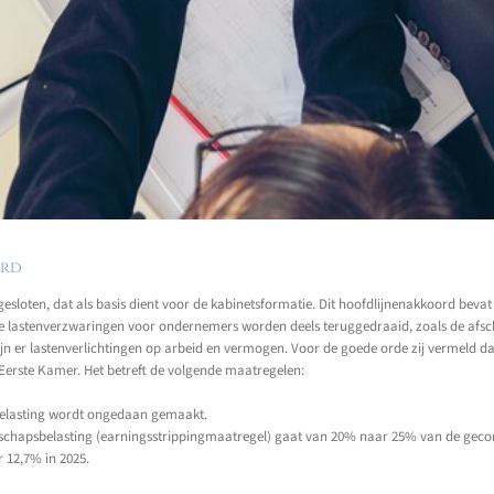
ord
sloten, dat als basis dient voor de kabinetsformatie. Dit hoofdlijnenakkoord bevat 
 lastenverzwaringen voor ondernemers worden deels teruggedraaid, zoals de afschaf
ijn er lastenverlichtingen op arbeid en vermogen. Voor de goede orde zij vermeld d
Eerste Kamer. Het betreft de volgende maatregelen:
ndbelasting wordt ongedaan gemaakt.
tschapsbelasting (earningsstrippingmaatregel) gaat van 20% naar 25% van de gecor
r 12,7% in 2025.