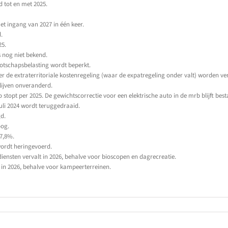
 tot en met 2025.
et ingang van 2027 in één keer.
.
25.
 nog niet bekend.
ootschapsbelasting wordt beperkt.
er de extraterritoriale kostenregeling (waar de expatregeling onder valt) worden ve
lijven onveranderd.
 stopt per 2025. De gewichtscorrectie voor een elektrische auto in de mrb blijft best
uli 2024 wordt teruggedraaid.
d.
oog.
7,8%.
wordt heringevoerd.
diensten vervalt in 2026, behalve voor bioscopen en dagrecreatie.
s in 2026, behalve voor kampeerterreinen.