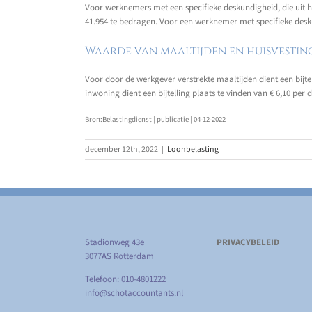
Voor werknemers met een specifieke deskundigheid, die uit 
41.954 te bedragen. Voor een werknemer met specifieke deskun
Waarde van maaltijden en huisvestin
Voor door de werkgever verstrekte maaltijden dient een bijtell
inwoning dient een bijtelling plaats te vinden van € 6,10 per 
Bron:Belastingdienst | publicatie | 04-12-2022
december 12th, 2022
|
Loonbelasting
Stadionweg 43e
PRIVACYBELEID
3077AS Rotterdam
Telefoon: 010-4801222
info@schotaccountants.nl