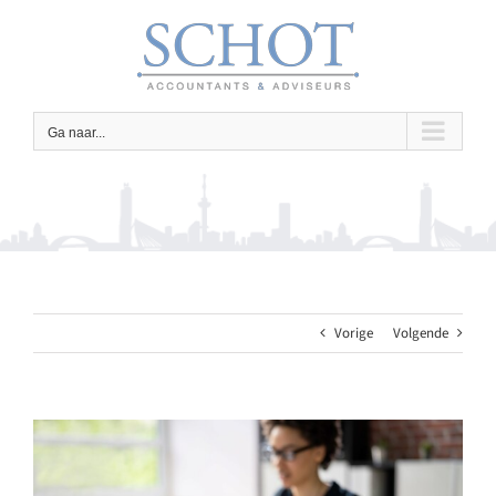
Ga
naar
inhoud
Ga naar...
Vorige
Volgende
Bekijk
grotere
afbeelding