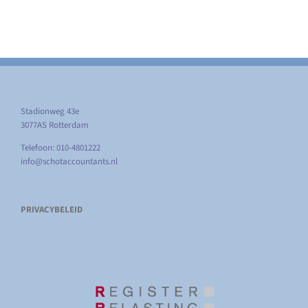
Stadionweg 43e
3077AS Rotterdam
Telefoon: 010-4801222
info@schotaccountants.nl
PRIVACYBELEID