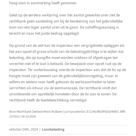
hoog loon in aanmerking heeft genomen.
Gelet op de eerdere verklaring over het aantal gewerkte uren ziet de
rechtbank geen aanleiding om bij de berekening van het gebruikelijke
loon van een lager aantal uren uit te gaan. De naheffingsaanslag is
terecht en naar het juiste bedrag opgelegd.
Op grond van de wet kan de inspecteur een vergrijpboete opleggen als
het aan opzet of grove schuld van de belastingplichtige is te wijten dat
belasting, die op aangifte moet worden voldaan of afgedragen ten
onrechte niet of te laat is betaald. De bewijslast voor opzet rust op de
inspecteur. Ter onderbouwing voerde de inspecteur aan dat de bv op de
hoogte moet zijn geweest van de gebruikelijkloonregeling, maar er
willens en wetens voor heeft gekozen de werkzaamheden te laten
verrichten als inhuur via de eenmanszaak. De rechtbank vindt dat
onvoldoende om opzettelijk handelen door de bv aan te tonen. De
rechtbank heeft de boetebeschikking vernietigd.
Bron:Rechtbank Zeeland-West-Brabant | jurisprudentie | ECLINLRBZWB20246807, BRE
23/9313 | 06-10-2024
oktober 24th, 2024
|
Loonbelasting