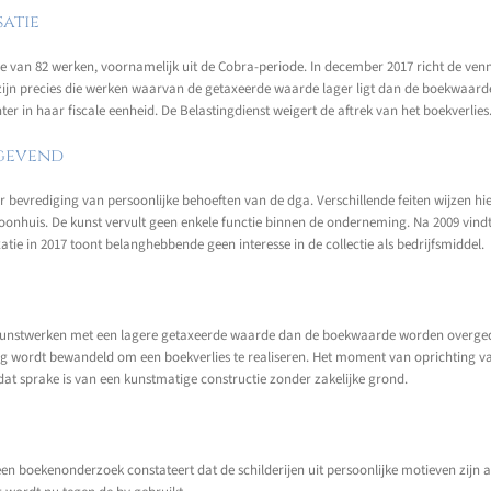
satie
tie van 82 werken, voornamelijk uit de Cobra-periode. In december 2017 richt de ve
it zijn precies die werken waarvan de getaxeerde waarde lager ligt dan de boekwaarde
in haar fiscale eenheid. De Belastingdienst weigert de aftrek van het boekverlies
ggevend
ter bevrediging van persoonlijke behoeften van de dga. Verschillende feiten wijzen h
n woonhuis. De kunst vervult geen enkele functie binnen de onderneming. Na 2009 vi
tie in 2017 toont belanghebbende geen interesse in de collectie als bedrijfsmiddel.
en kunstwerken met een lagere getaxeerde waarde dan de boekwaarde worden overgedr
e weg wordt bewandeld om een boekverlies te realiseren. Het moment van oprichting
dat sprake is van een kunstmatige constructie zonder zakelijke grond.
ens een boekenonderzoek constateert dat de schilderijen uit persoonlijke motieven zij