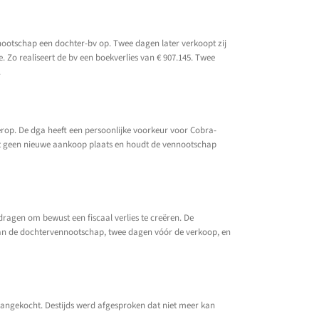
nnootschap een dochter-bv op. Twee dagen later verkoopt zij
. Zo realiseert de bv een boekverlies van € 907.145. Twee
.
ierop. De dga heeft een persoonlijke voorkeur voor Cobra-
ndt geen nieuwe aankoop plaats en houdt de vennootschap
agen om bewust een fiscaal verlies te creëren. De
 van de dochtervennootschap, twee dagen vóór de verkoop, en
n aangekocht. Destijds werd afgesproken dat niet meer kan