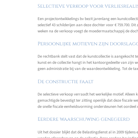
Selectieve verkoop voor verliesreali
Een projectontwikkelings bv bezit jarenlang een kunstcollec
selectief 43 schilderijen aan deze dochter voor € 759.700. D
weken na de verkoop voegt de moedermaatschappij de dochter 
Persoonlijke motieven zijn doorsla
De rechtbank stelt vast dat de kunstcollectie is aangekocht 
kunst en de collectie hangt in het kantoorgedeelte van zij
geen administratie bij van de waardeontwikkeling. Tot de taxa
De constructie faalt
De selectieve verkoop verraadt het werkelijke motief. Alle
gemachtigde bevestigt ter zitting openlijk dat deze fiscal
de snelle fiscale eenheidsvorming ondersteunen het oordeel 
Eerdere waarschuwing genegeerd
Uit het dossier blijkt dat de Belastingdienst al in 2009 tijd