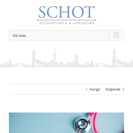
Ga
naar
inhoud
Ga naar...
Vorige
Volgende
Bekijk
grotere
afbeelding