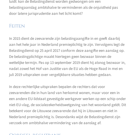
luidt: kan de Belastingdienst worden gedwongen om een
belastingaanslag ambtshalve te verminderen als de onjuistheid pas
door latere jurisprudentie aan het licht komt?
Feiten
In 2015 dient de zeevarende zijn belastingaangifte in en geeft daarbij
aan het hele jaar in Nederland premieplichtig te zijn. Vervolgens legt de
Belastingdienst op 25 april 2017 conform deze aangifte een aanslag op.
De belastingplichtige maakt hiertegen geen bezwaar binnen de
wettelijke termijn. Pas op 13 september 2019 dient hij alsnog bezwaar in,
nadat zowel het Hof van Justitie van de EU als de Hoge Raad in mei en
juli 2019 uitspraken over vergelijkbare situaties hebben gedaan.
In deze rechterlijke uitspraken bepalen de rechters dat voor
zeevarenden die in hun land van herkomst wonen, maar voor een in
een andere EU-lidstaat gevestigde werkgever werken op een schip onder
niet-EU-vlag, de socialezekerheidswetgeving van het woonland geldt. Dit
betekent voor de Litouwse zeevarende dat hij in Litouwen en niet in
Nederland premieplichtig is. Desondanks wijst de Belastingdienst zijn
verzoek om ambtshalve vermindering van de aanslag af.