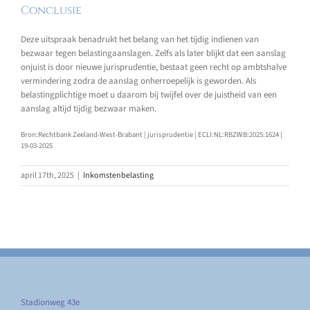
Conclusie
Deze uitspraak benadrukt het belang van het tijdig indienen van
bezwaar tegen belastingaanslagen. Zelfs als later blijkt dat een aanslag
onjuist is door nieuwe jurisprudentie, bestaat geen recht op ambtshalve
vermindering zodra de aanslag onherroepelijk is geworden. Als
belastingplichtige moet u daarom bij twijfel over de juistheid van een
aanslag altijd tijdig bezwaar maken.
Bron:Rechtbank Zeeland-West-Brabant | jurisprudentie | ECLI:NL:RBZWB:2025:1624 |
19-03-2025
april 17th, 2025
|
Inkomstenbelasting
Stadionweg 43e