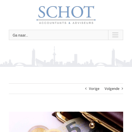
Ga
naar
inhoud
Ga naar...
Vorige
Volgende
Bekijk
grotere
afbeelding