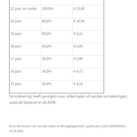
21 jaar en ouder
100,0%
€ 13,68
20 jaar
80,0%
€ 10,94
19 jaar
60,0%
€ 8,21
18 jaar
50,0%
€ 6,84
17 jaar
39,5%
€ 5,40
16 jaar
34,5%
€ 4,72
15 jaar
30,0%
€ 4,10
De indexering heeft gevolgen voor uitkeringen uit sociale verzekeringen,
zoals de bijstand en de AOW.
Bron:Ministerie van Sociale Zaken en Werkgelegenheid | publicatie | 2024-0000082961 |
22-04-2024