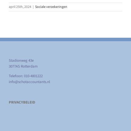
april 25th, 2024
|
Sociale verzekeringen
Stadionweg 43e
3077AS Rotterdam
Telefoon: 010-4801222
info@schotaccountants.nl
PRIVACYBELEID