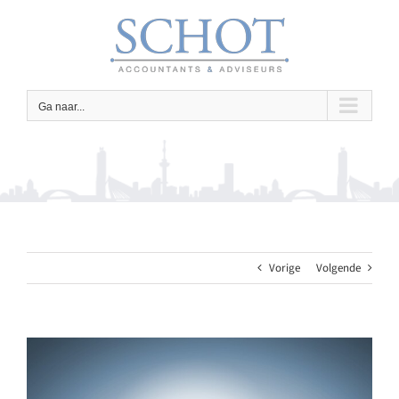
Ga
naar
inhoud
Ga naar...
Vorige
Volgende
Bekijk
grotere
afbeelding