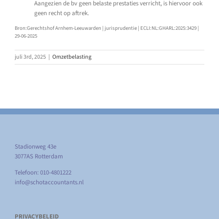
Aangezien de bv geen belaste prestaties verricht, is hiervoor ook
geen recht op aftrek.
Bron:Gerechtshof Arnhem-Leeuwarden | jurisprudentie | ECLI:NL:GHARL:2025:3429 |
29-06-2025
juli 3rd, 2025
|
Omzetbelasting
Stadionweg 43e
3077AS Rotterdam
Telefoon: 010-4801222
info@schotaccountants.nl
PRIVACYBELEID