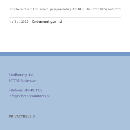
Bron:Gerechtshof Amsterdam | jurisprudentie | ECLI:NL:GHAMS:2025:1035 | 24-03-2025
mei 8th, 2025
|
Ondernemingswinst
Stadionweg 43e
3077AS Rotterdam
Telefoon: 010-4801222
info@schotaccountants.nl
PRIVACYBELEID