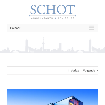
Ga
naar
inhoud
Ga naar...
Vorige
Volgende
Bekijk
grotere
afbeelding