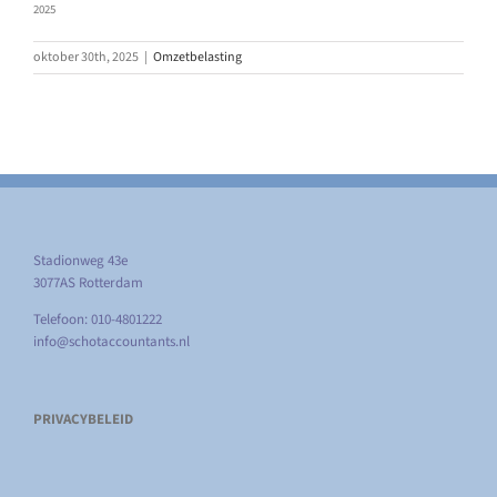
2025
oktober 30th, 2025
|
Omzetbelasting
Stadionweg 43e
3077AS Rotterdam
Telefoon: 010-4801222
info@schotaccountants.nl
PRIVACYBELEID