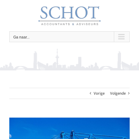
Ga
naar
inhoud
Ga naar...
Vorige
Volgende
Bekijk
grotere
afbeelding