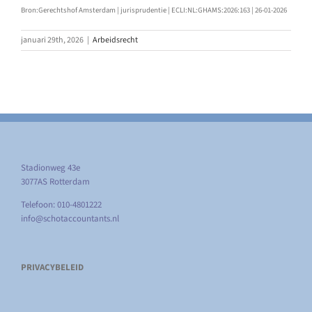
Bron:Gerechtshof Amsterdam | jurisprudentie | ECLI:NL:GHAMS:2026:163 | 26-01-2026
januari 29th, 2026
|
Arbeidsrecht
Stadionweg 43e
3077AS Rotterdam
Telefoon: 010-4801222
info@schotaccountants.nl
PRIVACYBELEID