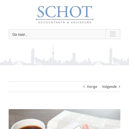
Ga
naar
inhoud
Ga naar...
Vorige
Volgende
Bekijk
grotere
afbeelding