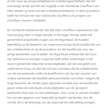
en het risico op aansprakelijkheid en arbeidsongeschiktheid. Het hof
overweegt verder dat het wel mogelijk is dat individuele chauffeurs van
Uber werken op basis van een arbeidsovereenkomst. In deze procedure
heeft het hof dat niet voor individuele chauffeurs of groepen van
chauffeurs kunnen vaststellen.
De rechtbank besliste eerder dat alle Uber-chauffeurs werknemers zijn.
Daarop ging Uber in hoger beroep. In het hoger beroep stelde het
gerechtshof prejudiciële vragen aan de Hoge Raad. Die hadden
betrekking op de betekenis van ondernemerschap bij de kwalificatie van
een arbeidsrelatie en op de procedure om die kwalificatie voor een
groep werkenden vast te stellen. De Hoge Raad antwoordde dat hij in
zijn Deliveroo-arrest geen rangorde heeft willen aanbrengen in de
daarin genoemde relevante omstandigheden, dat dat ook geldt voor
ondernemerschap, en dat het zich kan voordoen dat de arbeidsrelatie
van de ene werkende anders te kwalificeren valt dan ten aanzien van
andere werkenden die dezelfde werkzaamheden verrichten. Volgens de
Hoge Raad kan de rechter geen algemeen oordeel over de kwalificatie
geven indien de individuele omstandigheden van de (groepen)
werkenden daarvoor te veel uiteenlopen. Voor zover er wel een oordeel
kan worden gegeven voor bepaalde (groepen) werkenden, kan de
rechter dit in de beslissing van de uitspraak tot uitdrukking brengen.