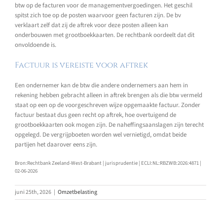
btw op de facturen voor de managementvergoedingen. Het geschil
spitst zich toe op de posten waarvoor geen facturen zijn. De bv
verklaart zelf dat zij de aftrek voor deze posten alleen kan
onderbouwen met grootboekkaarten. De rechtbank oordeelt dat dit
onvoldoende is.
Factuur is vereiste voor aftrek
Een ondernemer kan de btw die andere ondernemers aan hem in
rekening hebben gebracht alleen in aftrek brengen als die btw vermeld
staat op een op de voorgeschreven wijze opgemaakte factuur. Zonder
factuur bestaat dus geen recht op aftrek, hoe overtuigend de
grootboekkaarten ook mogen zijn. De naheffingsaanslagen zijn terecht
opgelegd. De vergrijpboeten worden wel vernietigd, omdat beide
partijen het daarover eens zijn.
Bron:Rechtbank Zeeland-West-Brabant | jurisprudentie | ECLI:NL:RBZWB:2026:4871 |
02-06-2026
juni 25th, 2026
|
Omzetbelasting