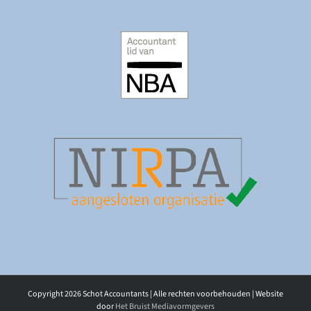
Copyright
2026 Schot Accountants | Alle rechten voorbehouden | Website
door
Het Bruist Mediavormgevers