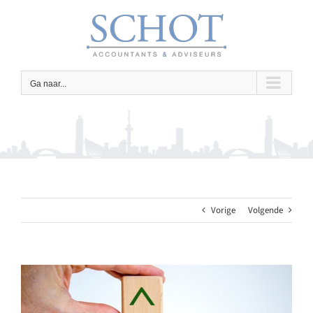
Ga
naar
inhoud
Ga naar...
Vorige
Volgende
Bekijk
grotere
afbeelding