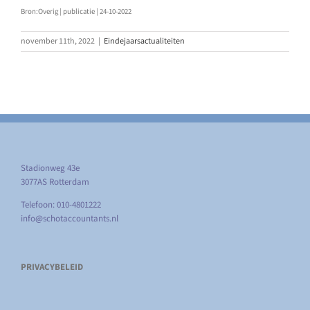
Bron:Overig | publicatie | 24-10-2022
november 11th, 2022
|
Eindejaarsactualiteiten
Stadionweg 43e
3077AS Rotterdam
Telefoon: 010-4801222
info@schotaccountants.nl
PRIVACYBELEID