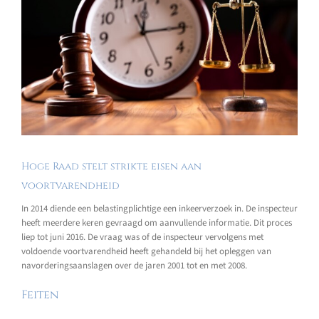
Hoge Raad stelt strikte eisen aan
voortvarendheid
In 2014 diende een belastingplichtige een inkeerverzoek in. De inspecteur
heeft meerdere keren gevraagd om aanvullende informatie. Dit proces
liep tot juni 2016. De vraag was of de inspecteur vervolgens met
voldoende voortvarendheid heeft gehandeld bij het opleggen van
navorderingsaanslagen over de jaren 2001 tot en met 2008.
Feiten