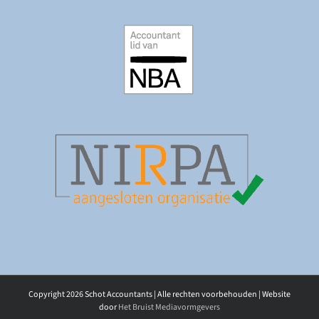
Copyright
2026 Schot Accountants | Alle rechten voorbehouden | Website
door
Het Bruist Mediavormgevers