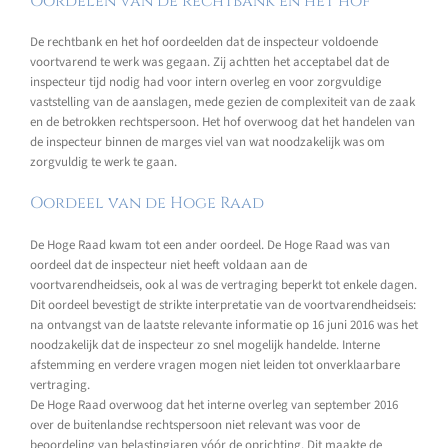
Oordelen van de rechtbank en het hof
De rechtbank en het hof oordeelden dat de inspecteur voldoende
voortvarend te werk was gegaan. Zij achtten het acceptabel dat de
inspecteur tijd nodig had voor intern overleg en voor zorgvuldige
vaststelling van de aanslagen, mede gezien de complexiteit van de zaak
en de betrokken rechtspersoon. Het hof overwoog dat het handelen van
de inspecteur binnen de marges viel van wat noodzakelijk was om
zorgvuldig te werk te gaan.
Oordeel van de Hoge Raad
De Hoge Raad kwam tot een ander oordeel. De Hoge Raad was van
oordeel dat de inspecteur niet heeft voldaan aan de
voortvarendheidseis, ook al was de vertraging beperkt tot enkele dagen.
Dit oordeel bevestigt de strikte interpretatie van de voortvarendheidseis:
na ontvangst van de laatste relevante informatie op 16 juni 2016 was het
noodzakelijk dat de inspecteur zo snel mogelijk handelde. Interne
afstemming en verdere vragen mogen niet leiden tot onverklaarbare
vertraging.
De Hoge Raad overwoog dat het interne overleg van september 2016
over de buitenlandse rechtspersoon niet relevant was voor de
beoordeling van belastingjaren vóór de oprichting. Dit maakte de