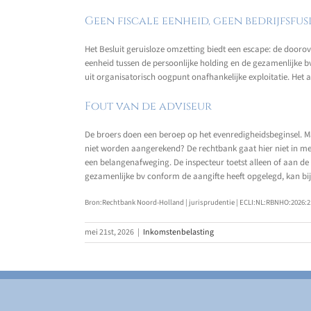
Geen fiscale eenheid, geen bedrijfsfus
Het Besluit geruisloze omzetting biedt een escape: de doorover
eenheid tussen de persoonlijke holding en de gezamenlijke bv 
uit organisatorisch oogpunt onafhankelijke exploitatie. Het a
Fout van de adviseur
De broers doen een beroep op het evenredigheidsbeginsel. Ma
niet worden aangerekend? De rechtbank gaat hier niet in mee.
een belangenafweging. De inspecteur toetst alleen of aan de
gezamenlijke bv conform de aangifte heeft opgelegd, kan bi
Bron:Rechtbank Noord-Holland | jurisprudentie | ECLI:NL:RBNHO:2026:21
mei 21st, 2026
|
Inkomstenbelasting