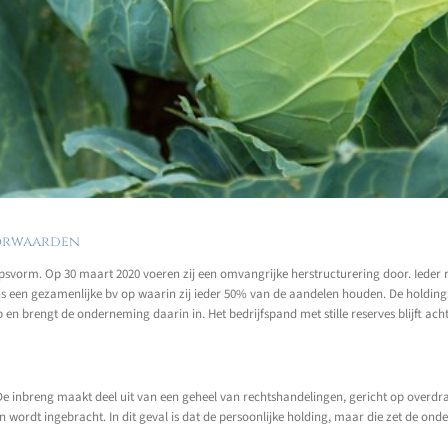
oorwaarden
svorm. Op 30 maart 2020 voeren zij een omvangrijke herstructurering door. Ieder ri
ns een gezamenlijke bv op waarin zij ieder 50% van de aandelen houden. De holdin
 en brengt de onderneming daarin in. Het bedrijfspand met stille reserves blijft acht
 De inbreng maakt deel uit van een geheel van rechtshandelingen, gericht op overd
wordt ingebracht. In dit geval is dat de persoonlijke holding, maar die zet de ond