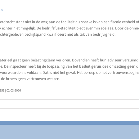
ie
dracht staat niet in de weg aan de faciliteit als sprake is van een fiscale eenheid of
echter niet mogelijk. De bedrijfsfusiefaciliteit biedt evenmin soelaas. Door de onmi
chtergebleven bedrijfspand kwalificeert niet als tak van bedrijvigheid.
terieel gaat geen belastingclaim verloren. Bovendien heeft hun adviseur verzuimd t
 De inspecteur heeft bij de toepassing van het Besluit geruisloze omzetting geen d
 voorwaarden is voldaan. Dat is niet het geval. Het beroep op het vertrouwensbegins
j de broers geen vertrouwen wekken.
51 | 02-03-2026