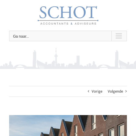
Ga
naar
inhoud
Ga naar...
Vorige
Volgende
Bekijk
grotere
afbeelding