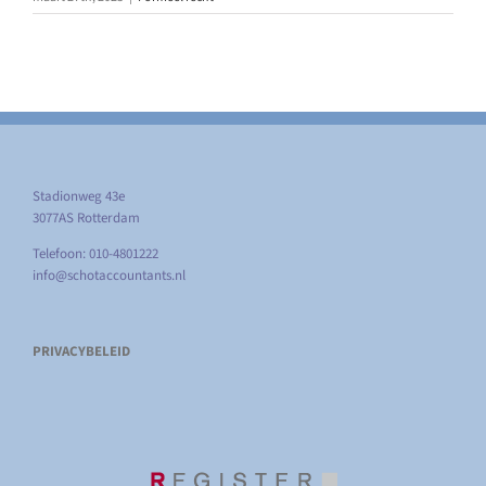
Stadionweg 43e
3077AS Rotterdam
Telefoon: 010-4801222
info@schotaccountants.nl
PRIVACYBELEID