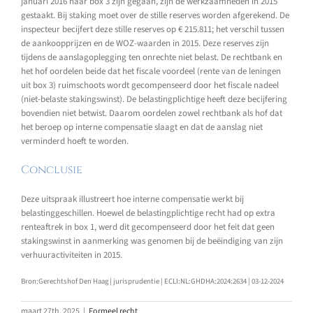
januari 2016 naar box 3 zijn gegaan, zijn de werkzaamheden in 2015
gestaakt. Bij staking moet over de stille reserves worden afgerekend. De
inspecteur becijfert deze stille reserves op € 215.811; het verschil tussen
de aankoopprijzen en de WOZ-waarden in 2015. Deze reserves zijn
tijdens de aanslagoplegging ten onrechte niet belast. De rechtbank en
het hof oordelen beide dat het fiscale voordeel (rente van de leningen
uit box 3) ruimschoots wordt gecompenseerd door het fiscale nadeel
(niet-belaste stakingswinst). De belastingplichtige heeft deze becijfering
bovendien niet betwist. Daarom oordelen zowel rechtbank als hof dat
het beroep op interne compensatie slaagt en dat de aanslag niet
verminderd hoeft te worden.
Conclusie
Deze uitspraak illustreert hoe interne compensatie werkt bij
belastinggeschillen. Hoewel de belastingplichtige recht had op extra
renteaftrek in box 1, werd dit gecompenseerd door het feit dat geen
stakingswinst in aanmerking was genomen bij de beëindiging van zijn
verhuuractiviteiten in 2015.
Bron:Gerechtshof Den Haag | jurisprudentie | ECLI:NL:GHDHA:2024:2634 | 03-12-2024
maart 27th, 2025
|
Formeel recht