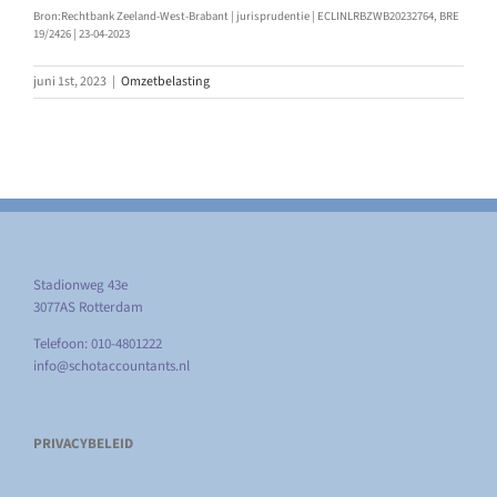
Bron:Rechtbank Zeeland-West-Brabant | jurisprudentie | ECLINLRBZWB20232764, BRE
19/2426 | 23-04-2023
juni 1st, 2023
|
Omzetbelasting
Stadionweg 43e
3077AS Rotterdam
Telefoon: 010-4801222
info@schotaccountants.nl
PRIVACYBELEID