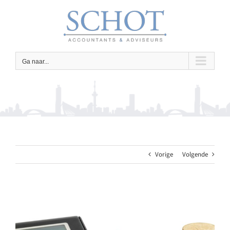
Ga
naar
inhoud
Ga naar...
Vorige
Volgende
Bekijk
grotere
afbeelding