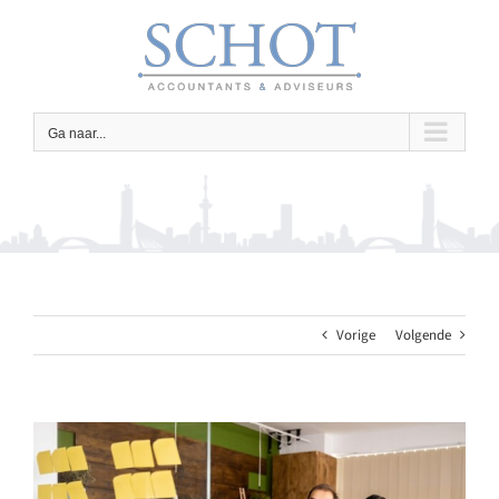
Ga
naar
inhoud
Ga naar...
Vorige
Volgende
Bekijk
grotere
afbeelding