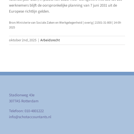
werknemers blijft de oorspronkelijke planning van 7 juni 2031 uit de
Europese richtlijn gelden.
Bron:Ministerie van Sociale Zaken en Werkgelegenheid | overig | 21501-31-800 | 14-09-
2025
oktober 2nd, 2025
|
Arbeidsrecht
Stadionweg 43e
3077AS Rotterdam
Telefoon: 010-4801222
info@schotaccountants.nl