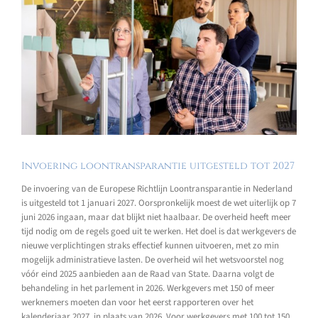
Invoering loontransparantie uitgesteld tot 2027
De invoering van de Europese Richtlijn Loontransparantie in Nederland
is uitgesteld tot 1 januari 2027. Oorspronkelijk moest de wet uiterlijk op 7
juni 2026 ingaan, maar dat blijkt niet haalbaar. De overheid heeft meer
tijd nodig om de regels goed uit te werken. Het doel is dat werkgevers de
nieuwe verplichtingen straks effectief kunnen uitvoeren, met zo min
mogelijk administratieve lasten. De overheid wil het wetsvoorstel nog
vóór eind 2025 aanbieden aan de Raad van State. Daarna volgt de
behandeling in het parlement in 2026. Werkgevers met 150 of meer
werknemers moeten dan voor het eerst rapporteren over het
kalenderjaar 2027, in plaats van 2026. Voor werkgevers met 100 tot 150