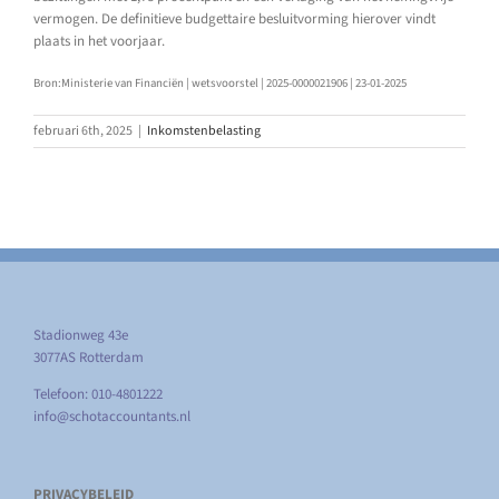
vermogen. De definitieve budgettaire besluitvorming hierover vindt
plaats in het voorjaar.
Bron:Ministerie van Financiën | wetsvoorstel | 2025-0000021906 | 23-01-2025
februari 6th, 2025
|
Inkomstenbelasting
Stadionweg 43e
3077AS Rotterdam
Telefoon: 010-4801222
info@schotaccountants.nl
PRIVACYBELEID