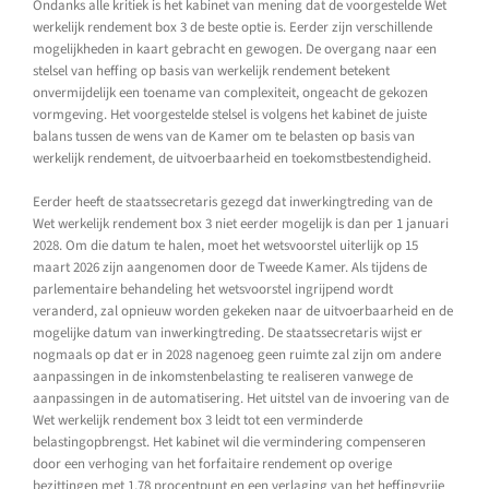
Ondanks alle kritiek is het kabinet van mening dat de voorgestelde Wet
werkelijk rendement box 3 de beste optie is. Eerder zijn verschillende
mogelijkheden in kaart gebracht en gewogen. De overgang naar een
stelsel van heffing op basis van werkelijk rendement betekent
onvermijdelijk een toename van complexiteit, ongeacht de gekozen
vormgeving. Het voorgestelde stelsel is volgens het kabinet de juiste
balans tussen de wens van de Kamer om te belasten op basis van
werkelijk rendement, de uitvoerbaarheid en toekomstbestendigheid.
Eerder heeft de staatssecretaris gezegd dat inwerkingtreding van de
Wet werkelijk rendement box 3 niet eerder mogelijk is dan per 1 januari
2028. Om die datum te halen, moet het wetsvoorstel uiterlijk op 15
maart 2026 zijn aangenomen door de Tweede Kamer. Als tijdens de
parlementaire behandeling het wetsvoorstel ingrijpend wordt
veranderd, zal opnieuw worden gekeken naar de uitvoerbaarheid en de
mogelijke datum van inwerkingtreding. De staatssecretaris wijst er
nogmaals op dat er in 2028 nagenoeg geen ruimte zal zijn om andere
aanpassingen in de inkomstenbelasting te realiseren vanwege de
aanpassingen in de automatisering. Het uitstel van de invoering van de
Wet werkelijk rendement box 3 leidt tot een verminderde
belastingopbrengst. Het kabinet wil die vermindering compenseren
door een verhoging van het forfaitaire rendement op overige
bezittingen met 1,78 procentpunt en een verlaging van het heffingvrije