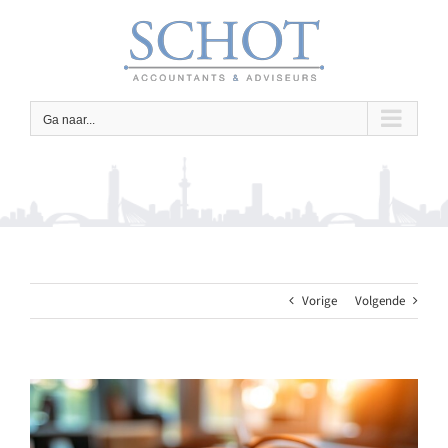
Ga
naar
inhoud
Ga naar...
Vorige
Volgende
Bekijk
grotere
afbeelding