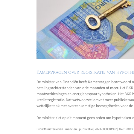
Kamervragen over registratie van hypot
De minister van Financiën heeft Kamervragen beantwoord ove
betalingsachterstanden van drie maanden of meer. Het BKR w
maatwerkleningen en energiebespaarhypotheken. Het BKR is ee
kredietregistratie. Dat wetsvoorstel omvat meer publieke wa
wettelijke taak met overeenkomstige bevoegdheden voor de mi
De minister ziet op dit moment geen reden om hypotheken voo
Bron:Ministerie van Financiën | publicatie | 2023-0000004992 | 16-01-2023