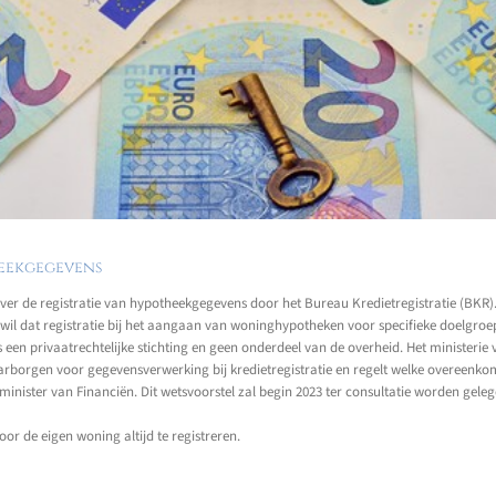
heekgegevens
r de registratie van hypotheekgegevens door het Bureau Kredietregistratie (BKR).
il dat registratie bij het aangaan van woninghypotheken voor specifieke doelgroep
n privaatrechtelijke stichting en geen onderdeel van de overheid. Het ministerie v
arborgen voor gegevensverwerking bij kredietregistratie en regelt welke overeenko
nister van Financiën. Dit wetsvoorstel zal begin 2023 ter consultatie worden geleg
r de eigen woning altijd te registreren.