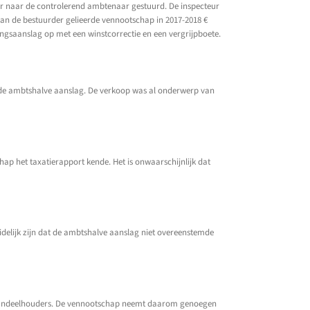
ier naar de controlerend ambtenaar gestuurd. De inspecteur
 aan de bestuurder gelieerde vennootschap in 2017-2018 €
ingsaanslag op met een winstcorrectie en een vergrijpboete.
n de ambtshalve aanslag. De verkoop was al onderwerp van
hap het taxatierapport kende. Het is onwaarschijnlijk dat
delijk zijn dat de ambtshalve aanslag niet overeenstemde
de aandeelhouders. De vennootschap neemt daarom genoegen