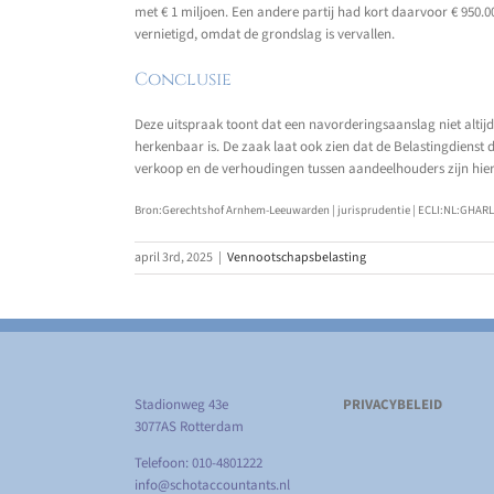
met € 1 miljoen. Een andere partij had kort daarvoor € 950.
vernietigd, omdat de grondslag is vervallen.
Conclusie
Deze uitspraak toont dat een navorderingsaanslag niet altijd 
herkenbaar is. De zaak laat ook zien dat de Belastingdiens
verkoop en de verhoudingen tussen aandeelhouders zijn hi
Bron:Gerechtshof Arnhem-Leeuwarden | jurisprudentie | ECLI:NL:GHARL:2
april 3rd, 2025
|
Vennootschapsbelasting
Stadionweg 43e
PRIVACYBELEID
3077AS Rotterdam
Telefoon: 010-4801222
info@schotaccountants.nl