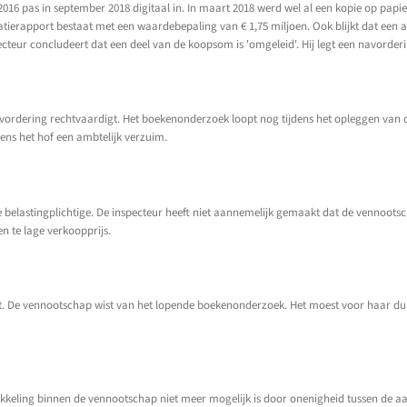
016 pas in september 2018 digitaal in. In maart 2018 werd wel al een kopie op pap
xatierapport bestaat met een waardebepaling van € 1,75 miljoen. Ook blijkt dat een
ecteur concludeert dat een deel van de koopsom is 'omgeleid'. Hij legt een navorder
 navordering rechtvaardigt. Het boekenonderzoek loopt nog tijdens het opleggen va
ens het hof een ambtelijk verzuim.
 belastingplichtige. De inspecteur heeft niet aannemelijk gemaakt dat de vennootsc
n te lage verkoopprijs.
out. De vennootschap wist van het lopende boekenonderzoek. Het moest voor haar dui
twikkeling binnen de vennootschap niet meer mogelijk is door onenigheid tussen 