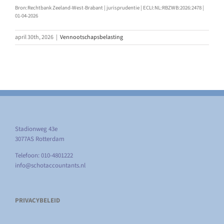
Bron:Rechtbank Zeeland-West-Brabant | jurisprudentie | ECLI:NL:RBZWB:2026:2478 |
01-04-2026
april 30th, 2026
|
Vennootschapsbelasting
Stadionweg 43e
3077AS Rotterdam
Telefoon: 010-4801222
info@schotaccountants.nl
PRIVACYBELEID