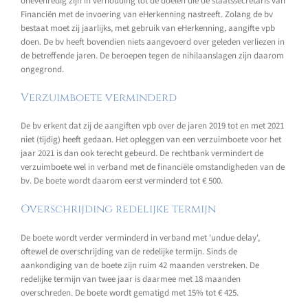
onevenredig zijn in verhouding tot de doelen die de staatssecretaris van
Financiën met de invoering van eHerkenning nastreeft. Zolang de bv
bestaat moet zij jaarlijks, met gebruik van eHerkenning, aangifte vpb
doen. De bv heeft bovendien niets aangevoerd over geleden verliezen in
de betreffende jaren. De beroepen tegen de nihilaanslagen zijn daarom
ongegrond.
Verzuimboete verminderd
De bv erkent dat zij de aangiften vpb over de jaren 2019 tot en met 2021
niet (tijdig) heeft gedaan. Het opleggen van een verzuimboete voor het
jaar 2021 is dan ook terecht gebeurd. De rechtbank vermindert de
verzuimboete wel in verband met de financiële omstandigheden van de
bv. De boete wordt daarom eerst verminderd tot € 500.
Overschrijding redelijke termijn
De boete wordt verder verminderd in verband met 'undue delay',
oftewel de overschrijding van de redelijke termijn. Sinds de
aankondiging van de boete zijn ruim 42 maanden verstreken. De
redelijke termijn van twee jaar is daarmee met 18 maanden
overschreden. De boete wordt gematigd met 15% tot € 425.