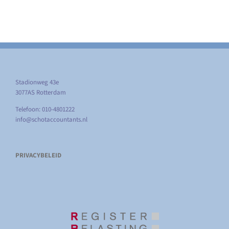
Stadionweg 43e
3077AS Rotterdam
Telefoon: 010-4801222
info@schotaccountants.nl
PRIVACYBELEID