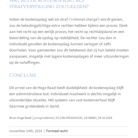
Wat als de kostenopslag als
strafvervolging zou gelden?
Indien de kostenopslag wél als straf (‘criminal charge’) wordt gezien,
zou de belastingplichtige extra rechten hebben tijdens een proces. Denk
aan het recht op een eerlijk proces, het recht op rechtsbijstand en een
beoordeling van de opslag op redelijkheid. De rechter zou dan in
individuele gevallen de kostenopslag kunnen verlagen of zelfs
doorhalen. Voor gemeenten zou dit betekenen dat zij hun beleid moeten
aanpassen, mogelijk met lagere kostenopslagen of meer uitzonderingen
op de naheffingen.
Conclusie
Dit arrest van de Hoge Raad biedt duidelijkheid: de kostenopslag blijft
een administratieve last. Individueel maatwerk is slechts mogelijk in
uitzonderlijke situaties. Het systeem van vast kostenverhaal blijft
daarmee grotendeels in stand.
Bron:Hoge Raad | jurisprudentie | ECLINLHR20241535, 23/04840 | 24-10-2024
november 14th, 2024
|
Formeel recht