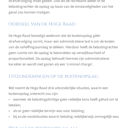
strafvervolging moet gelden. Ook wil de rechtbank weten of de
belastingrechter de opslag op basis van de omstandigheden van het
geval zou kunnen matigen.
Oordeel van de Hoge Raad
De Hoge Raad bevestigt wederom dat de kostenopslag géén
strafvervolging vormt, maar een administratieve last is om de kosten
van de naheffingsaanslag te dekken. Hierdoor heeft de belastingrechter
geen ruimte om de opslag te beoordelen op verwijtbaarheid of
proportionaliteit. De opslag behoudt hiermee zijn administratieve
karakter en wordt niet gezien als een 'criminal charge'.
Uitzonderingen op de kostenopslag
Wel noemt de Hoge Raad drie uitzonderlijke situaties, waarin een
kostenopslag onterecht zou zijn:
• wanneer de belastingplichtige geen redelijke kans heeft gehad om te
betalen;
• als er geen redelijke termijn was voor betaling;
• bij acute noodsituaties waarin betaling redelijkerwijs onmogelijk was.