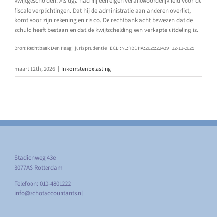
kwijtgescholden. Als dga had hij een eigen verantwoordelijkheid voor de
fiscale verplichtingen. Dat hij de administratie aan anderen overliet,
komt voor zijn rekening en risico. De rechtbank acht bewezen dat de
schuld heeft bestaan en dat de kwijtschelding een verkapte uitdeling is.
Bron:Rechtbank Den Haag | jurisprudentie | ECLI:NL:RBDHA:2025:22439 | 12-11-2025
maart 12th, 2026
|
Inkomstenbelasting
Stadionweg 43e
3077AS Rotterdam
Telefoon: 010-4801222
info@schotaccountants.nl