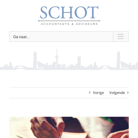
Ga
naar
inhoud
Ga naar...
Vorige
Volgende
Bekijk
grotere
afbeelding