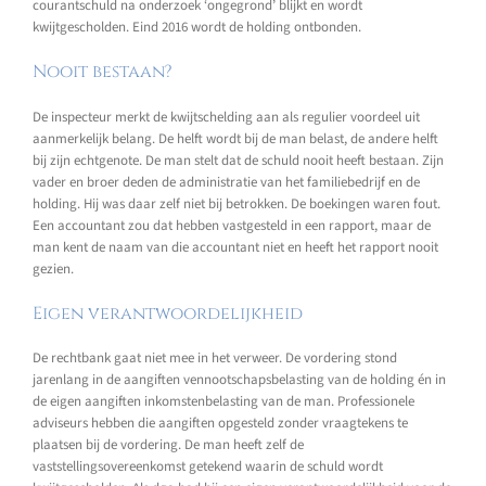
courantschuld na onderzoek ‘ongegrond’ blijkt en wordt
kwijtgescholden. Eind 2016 wordt de holding ontbonden.
Nooit bestaan?
De inspecteur merkt de kwijtschelding aan als regulier voordeel uit
aanmerkelijk belang. De helft wordt bij de man belast, de andere helft
bij zijn echtgenote. De man stelt dat de schuld nooit heeft bestaan. Zijn
vader en broer deden de administratie van het familiebedrijf en de
holding. Hij was daar zelf niet bij betrokken. De boekingen waren fout.
Een accountant zou dat hebben vastgesteld in een rapport, maar de
man kent de naam van die accountant niet en heeft het rapport nooit
gezien.
Eigen verantwoordelijkheid
De rechtbank gaat niet mee in het verweer. De vordering stond
jarenlang in de aangiften vennootschapsbelasting van de holding én in
de eigen aangiften inkomstenbelasting van de man. Professionele
adviseurs hebben die aangiften opgesteld zonder vraagtekens te
plaatsen bij de vordering. De man heeft zelf de
vaststellingsovereenkomst getekend waarin de schuld wordt