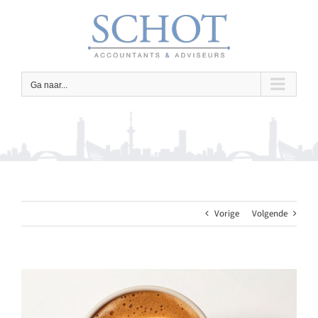
Ga
naar
inhoud
Ga naar...
Vorige
Volgende
Bekijk
grotere
afbeelding