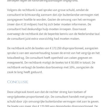
beroepen tegen de navorderingsaanslagen ongegrond.
Volgens de rechtbank is wel sprake van grove schuld, omdat de
consultant te lichtvaardig aannam dat zijn buitenlandse vermogen niet
aangegeven hoefde te worden. Gezien de omvang van het vermogen
(meer dan € 10 miljoen) had hij zich beter moeten informeren. De
consultant had deskundige hulp moeten inroepen. Daarnaast
overweegt de rechtbank dat de beperkte kennis van de Nederlandse taal
de consultant juist extra voorzichtig had moeten maken.
De rechtbank acht de boetes van € 172.250 disproportioneel, aangezien
sprake is van een wanverhouding tussen de ernst van het vergrijp en het
totaalbedrag. De consultant heeft openheid van zaken gegeven en
meegewerkt. De rechtbank matigt de boetes tot € 50.000 in totaal. De
rechtbank verlaagt de boetes daarbovenop met 10%, aangezien de
zaak te lang heeft geduurd.
Conclusie
Deze uitspraak toont aan dat de rechter streng kan toetsen of
vergrijpboetes proportioneel zijn. De consultant handelt met grove
schuld door zijn omvangrijke buitenlandse vermogen niet aan te geven.
De boete van meer dan € 170.000 was desondanks disproportioneel. De