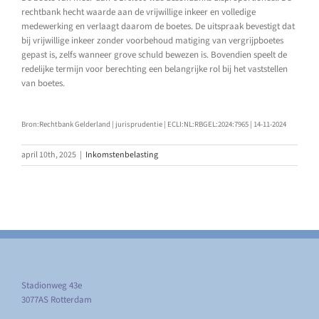
rechtbank hecht waarde aan de vrijwillige inkeer en volledige
medewerking en verlaagt daarom de boetes. De uitspraak bevestigt dat
bij vrijwillige inkeer zonder voorbehoud matiging van vergrijpboetes
gepast is, zelfs wanneer grove schuld bewezen is. Bovendien speelt de
redelijke termijn voor berechting een belangrijke rol bij het vaststellen
van boetes.
Bron:Rechtbank Gelderland | jurisprudentie | ECLI:NL:RBGEL:2024:7965 | 14-11-2024
april 10th, 2025
|
Inkomstenbelasting
Stadionweg 43e
3077AS Rotterdam