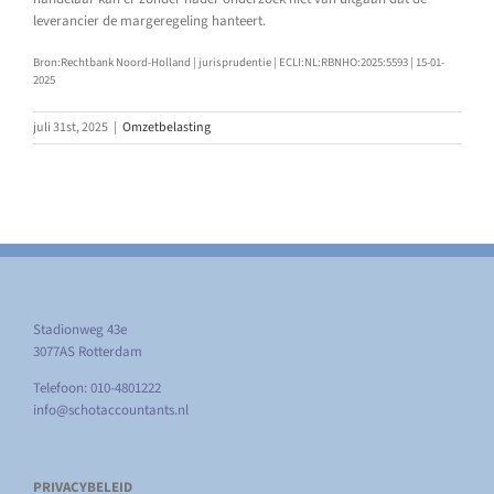
leverancier de margeregeling hanteert.
Bron:Rechtbank Noord-Holland | jurisprudentie | ECLI:NL:RBNHO:2025:5593 | 15-01-
2025
juli 31st, 2025
|
Omzetbelasting
Stadionweg 43e
3077AS Rotterdam
Telefoon: 010-4801222
info@schotaccountants.nl
PRIVACYBELEID