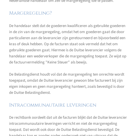
Nederlandse handelaar om zelf de margeregeling toe te passen.
Margeregeling?
De handelaar stelt dat de goederen kwalificeren als gebruikte goederen
in de zin van de margeregeling, omdat het om goederen gaat die door
particulieren aan de leverancier zijn geretourneerd en bijvoorbeeld een
kras of deuk hebben. Op de facturen staat ook vermeld dat het om
gebruikte goederen gaat. Hiermee is de Duitse leverancier volgens de
handelaar een wederverkoper die de margeregeling toepast. Ze wijst op
de factuurvermelding "Keine Steuer" als bewijs.
De Belastingdienst houdt vol dat de margeregeling ten onrechte wordt
toegepast, omdat de Duitse leverancier gewoon btw factureert bij zijn
eigen inkopen en geen margeregeling hanteert, zoals bevestigd is door
de Duitse Belastingdienst.
Intracommunautaire leveringen
De rechtbank oordeelt dat uit de facturen blijkt dat de Duitse leverancier
intracommunautaire leveringen verricht en niet de margeregeling
toepast. Dat wordt ook door de Duitse Belastingdienst bevestigd. De
handelaar kan er zonder nader onderzoek niet van uitgaan dat de