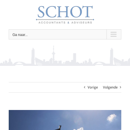
Ga
naar
inhoud
Ga naar...
Vorige
Volgende
Bekijk
grotere
afbeelding