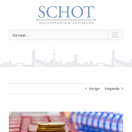
Ga
naar
inhoud
Ga naar...
Vorige
Volgende
Bekijk
grotere
afbeelding