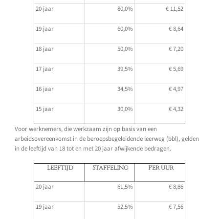
20 jaar
80,0%
€ 11,52
19 jaar
60,0%
€ 8,64
18 jaar
50,0%
€ 7,20
17 jaar
39,5%
€ 5,69
16 jaar
34,5%
€ 4,97
15 jaar
30,0%
€ 4,32
Voor werknemers, die werkzaam zijn op basis van een
arbeidsovereenkomst in de beroepsbegeleidende leerweg (bbl), gelden
in de leeftijd van 18 tot en met 20 jaar afwijkende bedragen.
Leeftijd
Staffeling
Per uur
20 jaar
61,5%
€ 8,86
19 jaar
52,5%
€ 7,56