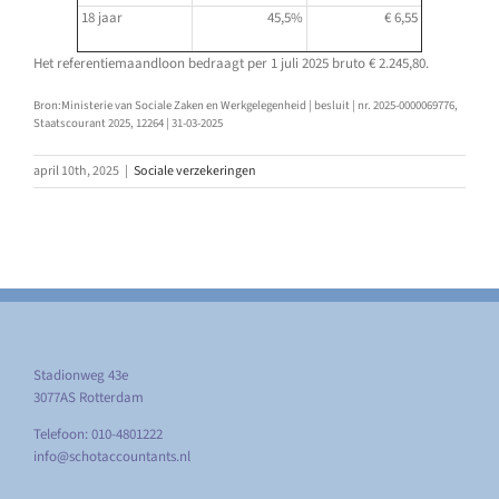
18 jaar
45,5%
€ 6,55
Het referentiemaandloon bedraagt per 1 juli 2025 bruto € 2.245,80.
Bron:Ministerie van Sociale Zaken en Werkgelegenheid | besluit | nr. 2025-0000069776,
Staatscourant 2025, 12264 | 31-03-2025
april 10th, 2025
|
Sociale verzekeringen
Stadionweg 43e
3077AS Rotterdam
Telefoon: 010-4801222
info@schotaccountants.nl