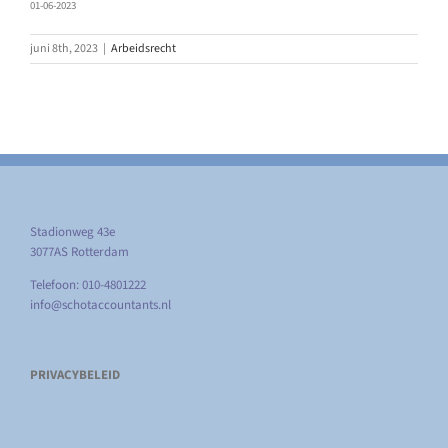
01-06-2023
juni 8th, 2023
|
Arbeidsrecht
Stadionweg 43e
3077AS Rotterdam
Telefoon: 010-4801222
info@schotaccountants.nl
PRIVACYBELEID