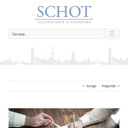
Ga
naar
inhoud
Ga naar...
Vorige
Volgende
Bekijk
grotere
afbeelding