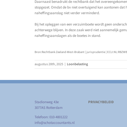
Daarnaast benadrukt de rechtbank dat het overeengekomen lo
stopgezet. Omdat de bv niet overtuigend kan aantonen dat h
naheffingsaanslag niet verder verminderd.
Bij het opleggen van een verzuimboete wordt geen ondersche
achterwege blijven. In deze zaak werd niet aannemelijk gema
naheffingsaanslagen als de boetes in stand.
Bron:Rechtbank Zeeland-West-Brabant | jurisprudentie | ECLI:NL:RBZWB:
augustus 28th, 2025
|
Loonbelasting
Stadionweg 43e
PRIVACYBELEID
3077AS Rotterdam
Telefoon: 010-4801222
info@schotaccountants.nl