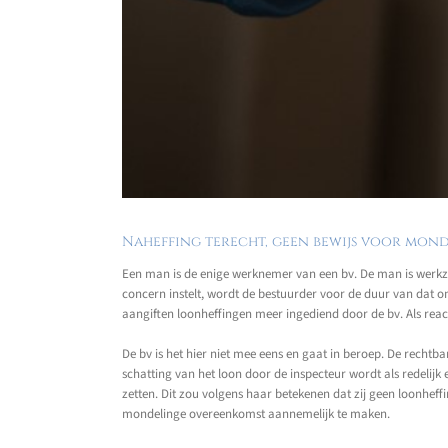
Naheffing terecht, geen bewijs voor mon
Een man is de enige werknemer van een bv. De man is werk
concern instelt, wordt de bestuurder voor de duur van dat 
aangiften loonheffingen meer ingediend door de bv. Als reac
De bv is het hier niet mee eens en gaat in beroep. De rechtb
schatting van het loon door de inspecteur wordt als redelij
zetten. Dit zou volgens haar betekenen dat zij geen loonhef
mondelinge overeenkomst aannemelijk te maken.