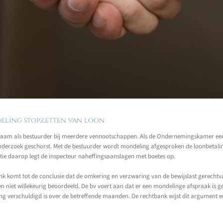
deling stopzetten van loon
zaam als bestuurder bij meerdere vennootschappen. Als de Ondernemingskamer ee
onderzoek geschorst. Met de bestuurder wordt mondeling afgesproken de loonbetal
tie daarop legt de inspecteur naheffingsaanslagen met boetes op.
ank komt tot de conclusie dat de omkering en verzwaring van de bewijslast gerechtva
k en niet willekeurig beoordeeld. De bv voert aan dat er een mondelinge afspraak is
fing verschuldigd is over de betreffende maanden. De rechtbank wijst dit argument 