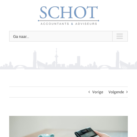
Ga
naar
inhoud
Ga naar...
Vorige
Volgende
Bekijk
grotere
afbeelding