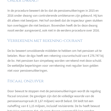
Onder dwang?
In de procedure beweert de bv dat de pensioenuitkeringen in 2015 en
2016 onder dwang van controlerende ambtenaren zijn gebeurd. Hij kan
dit alleen niet bewijzen. Het hof oordeelt dat de inspecteur geen stukken
kan overleggen die niet bestaan. Bovendien heeft de bv deze dwang
nooit eerder aangevoerd, ook niet in de eerdere procedure over 2016.
Verrekenen met rekening-courant
De bv beweert onvoldoende middelen te hebben om het pensioen uit te
betalen. Maar de dga heeft een rekening-courantschuld van € 276.747 bij
de bv. Het pensioen kan simpelweg worden verrekend met deze schuld.
De wettelijke beperkingen voor verrekening met regulier loon gelden
niet voor pensioenuitkeringen.
Fiscaal onzuiver
Door bewust te stoppen met de pensioenuitkeringen wordt de regeling
fiscaal onzuiver. De gevolgen zijn dat de volledige waarde van de
pensioenaanspraak (€ 1,67 miljoen) wordt belast. Dit leidt tot een
naheffing van € 1,15 miljoen, inclusief revisierente. De bv heeft bewust
het risico genomen dat, als geen dwang aannemelijk kan worden