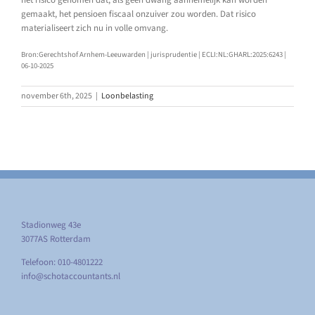
gemaakt, het pensioen fiscaal onzuiver zou worden. Dat risico
materialiseert zich nu in volle omvang.
Bron:Gerechtshof Arnhem-Leeuwarden | jurisprudentie | ECLI:NL:GHARL:2025:6243 |
06-10-2025
november 6th, 2025
|
Loonbelasting
Stadionweg 43e
3077AS Rotterdam
Telefoon: 010-4801222
info@schotaccountants.nl