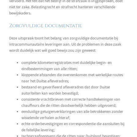
vervoerd. Het feit dat het bedrijf in de strafzaak is vrijgesproken, doet
niet ter zake. Belastingrecht en strafrecht hanteren verschillende
bewijskaders.
Zorgvuldige documentatie
Deze uitspraak toont het belang van zorgvuldige documentatie bij
intracommunautaire leveringen aan. Uit de problemen in deze zaak
wordt duidelijk wat wél goed bewijs zou zijn geweest:
complete kilometerregistraties met duidelijke begin- en
eindbestemmingen van alle ritten;
kloppende afstanden die overeenkomen met werkelijke routes
naar het Duitse afleveradres;
bestaand en geverifieerd afleveradres dat door Duitse
autoriteiten kan worden bevestigd;
consistente vrachtbrieven met correcte handtekeningen van
chauffeurs die de ritten daadwerkelijk hebben uitgevoerd;
eenduidige getuigenverklaringen van alle betrokkenen zonder
wisselende verhalen achteraf;
echte orderbevestigingen en correspondentie die aansluiten bij
de feitelijke levering;
tachograafgegevens die de ritten naar Duitsland bevestigen;