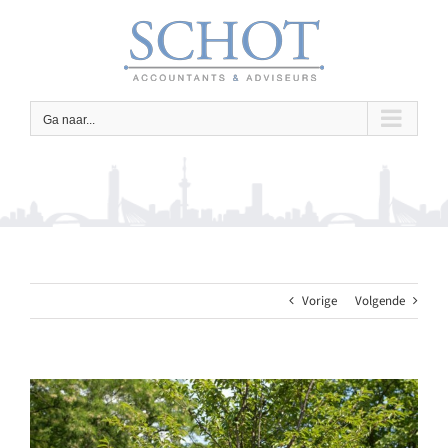
Ga
naar
inhoud
Ga naar...
Vorige
Volgende
Bekijk
grotere
afbeelding