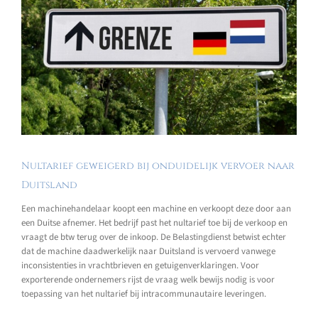
Nultarief geweigerd bij onduidelijk vervoer naar
Duitsland
Een machinehandelaar koopt een machine en verkoopt deze door aan
een Duitse afnemer. Het bedrijf past het nultarief toe bij de verkoop en
vraagt de btw terug over de inkoop. De Belastingdienst betwist echter
dat de machine daadwerkelijk naar Duitsland is vervoerd vanwege
inconsistenties in vrachtbrieven en getuigenverklaringen. Voor
exporterende ondernemers rijst de vraag welk bewijs nodig is voor
toepassing van het nultarief bij intracommunautaire leveringen.